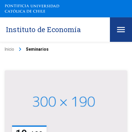
Instituto de Economía
keyboard_arrow_right
Inicio
Seminarios