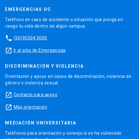
EMERGENCIAS UC
Teléfono en caso de accidente o situación que ponga en
riesgo tu vida dentro de algún campus.
phone
(56)95504 5000
launch
Ir al sitio de Emergencias
DISCRIMINACIÓN Y VIOLENCIA
Orientación y apoyo en casos de discriminación, violencia de
género o violencia sexual.
launch
Contacto para apoyo
launch
Más orientación
MEDIACIÓN UNIVERSITARIA
Teléfonos para orientación y consejo si se ha vulnerado