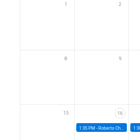
1
2
8
9
15
16
1:35 PM -
Roberto Chang, Rutgers University
1:3