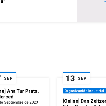
ia”
7
13
SEP
SEP
ne] Ana Tur Prats,
Organización Industrial
erced
[Online] Dan Zeltzer
de Septiembre de 2023