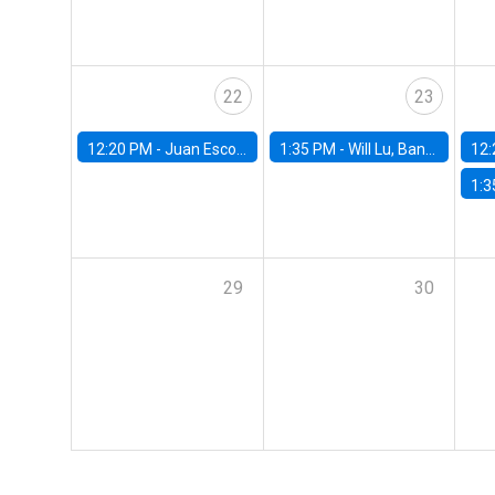
22
23
12:20 PM -
Juan Escobar, Universidad de Chile
1:35 PM -
Will Lu, Banco Central de Chile
12:
1:3
29
30