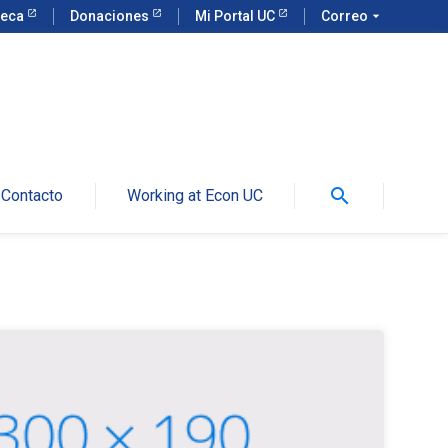
teca
Donaciones
Mi Portal UC
Correo
arrow_drop_down
search
Contacto
Working at Econ UC