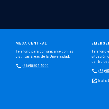
MESA CENTRAL
EMERGE
Teléfono para comunicarse con las
Teléfono e
distintas áreas de la Universidad.
situación 
dentro de
phone
(56)95504 4000
phone
(56)9
launch
Ir al 