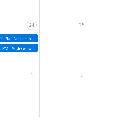
25
24
20 PM -
Nicolas Inostroza, Rotman School of Management, University of Toronto
5 PM -
Andrew Foster, Brown University
1
2