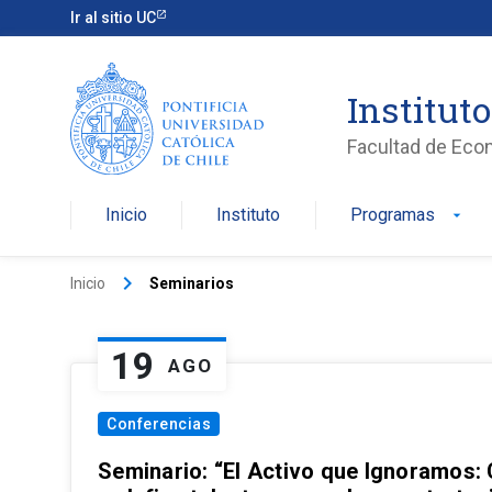
Ir al sitio UC
Institut
Facultad de Eco
Inicio
Instituto
Programas
arrow_drop_down
keyboard_arrow_right
Inicio
Seminarios
19
AGO
Conferencias
Seminario: “El Activo que Ignoramos: