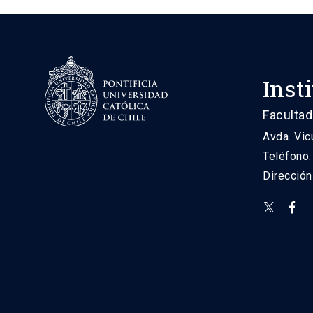
Inst
Facultad
Avda. Vic
Teléfono
Direcció