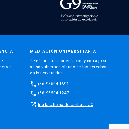
ENCIA
MEDIACIÓN UNIVERSITARIA
de
Teléfonos para orientación y consejo si
énero o
se ha vulnerado alguno de tus derechos
en la universidad.
phone
(56)95504 1691
phone
(56)95504 1247
launch
Ir a la Oficina de Ombuds UC