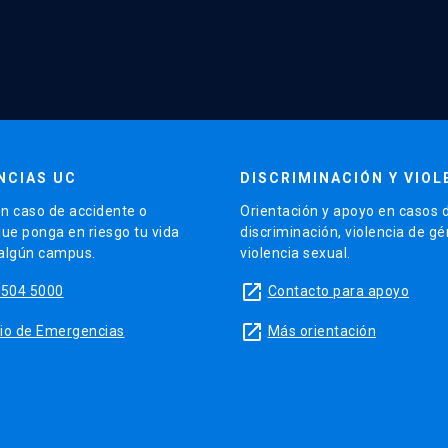
NCIAS UC
DISCRIMINACIÓN Y VIOL
n caso de accidente o
Orientación y apoyo en casos 
que ponga en riesgo tu vida
discriminación, violencia de g
 algún campus.
violencia sexual.
launch
5504 5000
Contacto para apoyo
launch
sitio de Emergencias
Más orientación