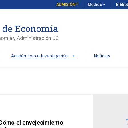
ADMISIÓN
Medios
arrow_drop_down
Biblio
o de Economía
nomía y Administración UC
Académicos e Investigación
Noticias
arrow_drop_down
 Cómo el envejecimiento