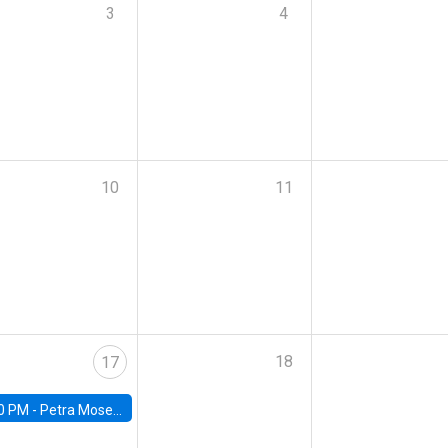
3
4
10
11
18
17
0 PM -
Petra Moser, NYU Stern