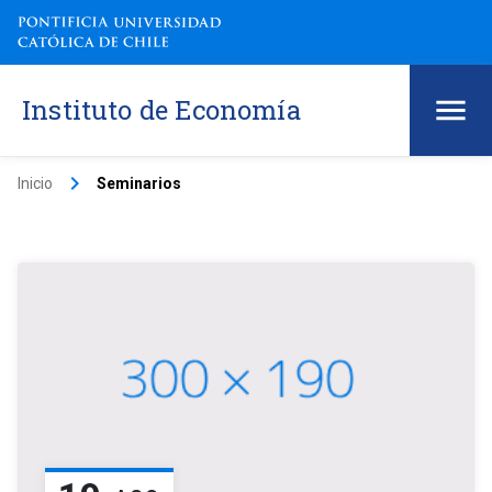
Instituto de Economía
keyboard_arrow_right
Inicio
Seminarios