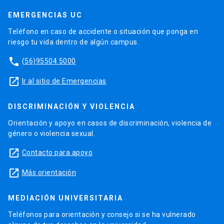
EMERGENCIAS UC
Teléfono en caso de accidente o situación que ponga en
riesgo tu vida dentro de algún campus.
phone
(56)95504 5000
launch
Ir al sitio de Emergencias
DISCRIMINACIÓN Y VIOLENCIA
Orientación y apoyo en casos de discriminación, violencia de
género o violencia sexual.
launch
Contacto para apoyo
launch
Más orientación
MEDIACIÓN UNIVERSITARIA
Teléfonos para orientación y consejo si se ha vulnerado