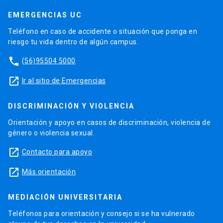
EMERGENCIAS UC
Teléfono en caso de accidente o situación que ponga en
riesgo tu vida dentro de algún campus.
phone
(56)95504 5000
launch
Ir al sitio de Emergencias
DISCRIMINACIÓN Y VIOLENCIA
Orientación y apoyo en casos de discriminación, violencia de
género o violencia sexual.
launch
Contacto para apoyo
launch
Más orientación
MEDIACIÓN UNIVERSITARIA
Teléfonos para orientación y consejo si se ha vulnerado