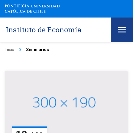
Instituto de Economía
keyboard_arrow_right
Inicio
Seminarios