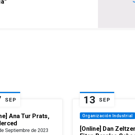
ia”
7
13
SEP
SEP
ne] Ana Tur Prats,
Organización Industrial
erced
[Online] Dan Zeltzer
de Septiembre de 2023