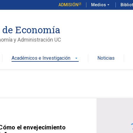
ADMISIÓN
Medios
arrow_drop_down
Biblio
o de Economía
nomía y Administración UC
Académicos e Investigación
Noticias
arrow_drop_down
 Cómo el envejecimiento