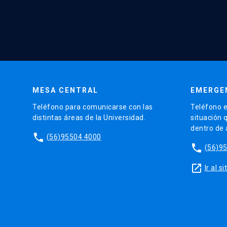
MESA CENTRAL
EMERGE
Teléfono para comunicarse con las
Teléfono e
distintas áreas de la Universidad.
situación 
dentro de
phone
(56)95504 4000
phone
(56)9
launch
Ir al 