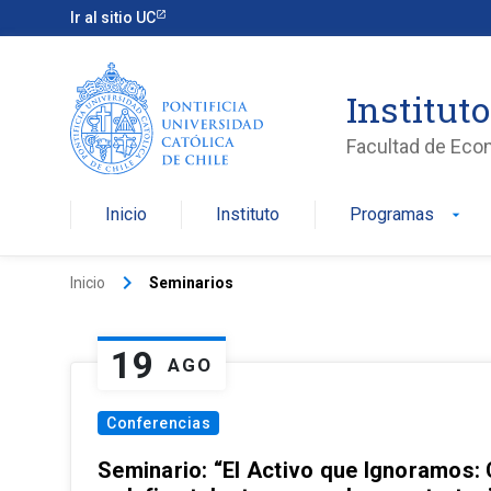
Ir al sitio UC
Institut
Facultad de Eco
Inicio
Instituto
Programas
arrow_drop_down
keyboard_arrow_right
Inicio
Seminarios
19
AGO
Conferencias
Seminario: “El Activo que Ignoramos: