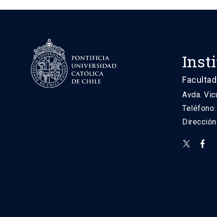
Inst
Facultad
Avda. Vic
Teléfono
Direcció