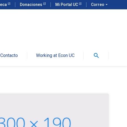
teca
Donaciones
Mi Portal UC
Correo
arrow_drop_down
search
Contacto
Working at Econ UC