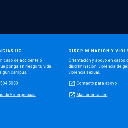
NCIAS UC
DISCRIMINACIÓN Y VIOL
n caso de accidente o
Orientación y apoyo en casos 
que ponga en riesgo tu vida
discriminación, violencia de g
 algún campus.
violencia sexual.
launch
5504 5000
Contacto para apoyo
launch
sitio de Emergencias
Más orientación