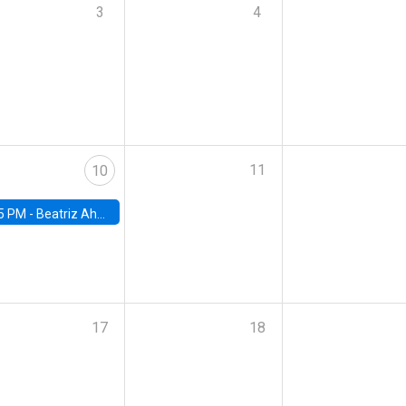
3
4
11
10
5 PM -
Beatriz Ahumada, PhD candidate, Universidad de Pittsburgh
17
18