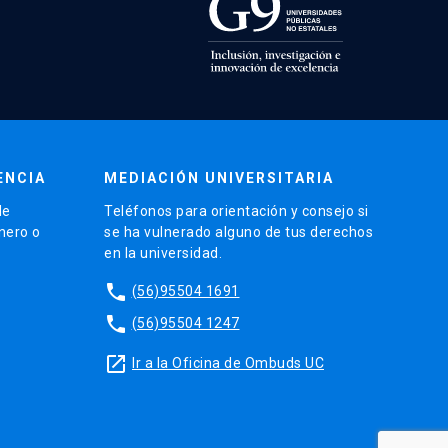
ENCIA
MEDIACIÓN UNIVERSITARIA
de
Teléfonos para orientación y consejo si
énero o
se ha vulnerado alguno de tus derechos
en la universidad.
phone
(56)95504 1691
phone
(56)95504 1247
launch
Ir a la Oficina de Ombuds UC