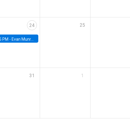
25
24
5 PM -
Evan Munro, Neyman Visiting Assistant Professor in the Department of Statistics at UC Berkeley
31
1