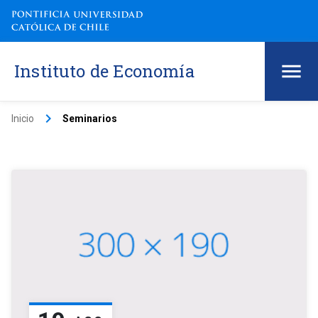
Instituto de Economía
keyboard_arrow_right
Inicio
Seminarios