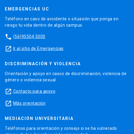
EMERGENCIAS UC
Teléfono en caso de accidente o situación que ponga en
riesgo tu vida dentro de algún campus.
phone
(56)95504 5000
launch
Ir al sitio de Emergencias
DISCRIMINACIÓN Y VIOLENCIA
Orientación y apoyo en casos de discriminación, violencia de
género o violencia sexual.
launch
Contacto para apoyo
launch
Más orientación
MEDIACIÓN UNIVERSITARIA
Teléfonos para orientación y consejo si se ha vulnerado