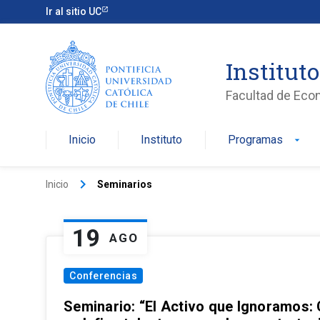
Ir al sitio UC
Institut
Facultad de Eco
Inicio
Instituto
Programas
arrow_drop_down
keyboard_arrow_right
Inicio
Seminarios
19
AGO
Conferencias
Seminario: “El Activo que Ignoramos: