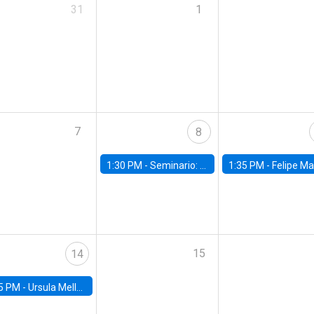
31
1
7
8
1:30 PM -
Seminario: “Recuperando la humanidad para progresar en la era de la IA»
1:35 PM -
Felipe Martínez, alumno Doctorado en Ec
15
14
5 PM -
Ursula Mello, Insper - Institute of Education and Research