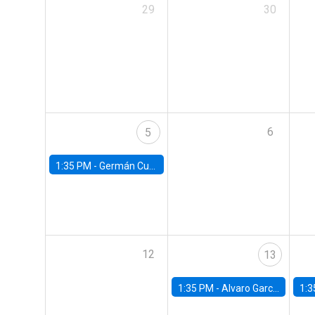
29
30
6
5
1:35 PM -
Germán Cubas, University of Houston
12
13
1:35 PM -
Alvaro Garcia-Marin, Universidad de Los Andes
1:3