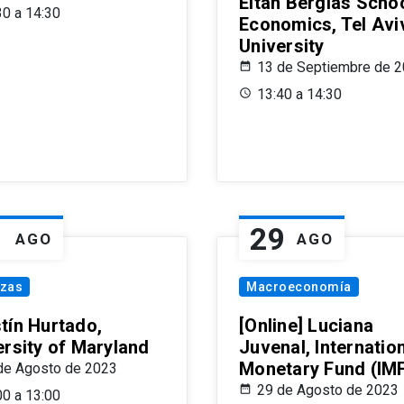
Eitan Berglas Schoo
30 a 14:30
Economics, Tel Avi
University
13 de Septiembre de 
13:40 a 14:30
1
29
AGO
AGO
nzas
Macroeconomía
tín Hurtado,
[Online] Luciana
ersity of Maryland
Juvenal, Internatio
Monetary Fund (IM
de Agosto de 2023
29 de Agosto de 2023
00 a 13:00