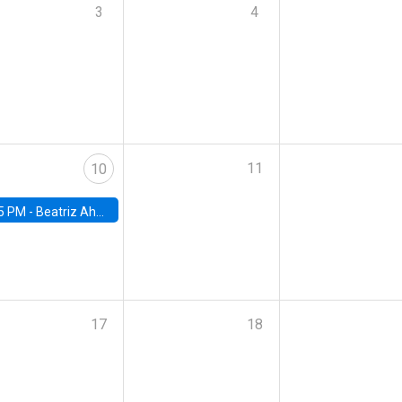
3
4
11
10
5 PM -
Beatriz Ahumada, PhD candidate, Universidad de Pittsburgh
17
18