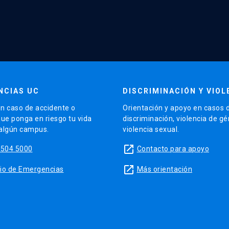
NCIAS UC
DISCRIMINACIÓN Y VIOL
n caso de accidente o
Orientación y apoyo en casos 
que ponga en riesgo tu vida
discriminación, violencia de g
 algún campus.
violencia sexual.
launch
5504 5000
Contacto para apoyo
launch
sitio de Emergencias
Más orientación