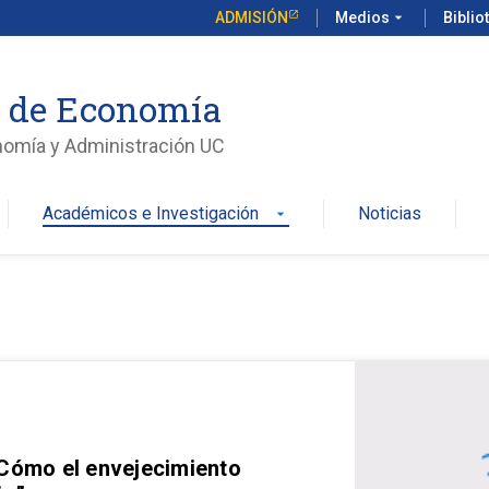
ADMISIÓN
Medios
arrow_drop_down
Biblio
o de Economía
nomía y Administración UC
Académicos e Investigación
Noticias
arrow_drop_down
 Cómo el envejecimiento