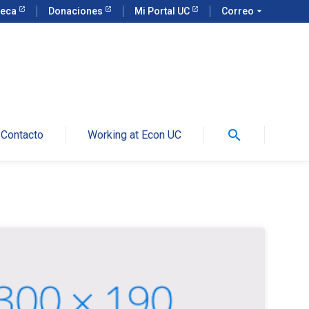
teca
Donaciones
Mi Portal UC
Correo
arrow_drop_down
search
Contacto
Working at Econ UC