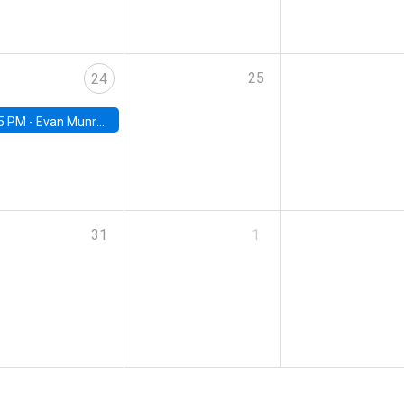
25
24
5 PM -
Evan Munro, Neyman Visiting Assistant Professor in the Department of Statistics at UC Berkeley
31
1