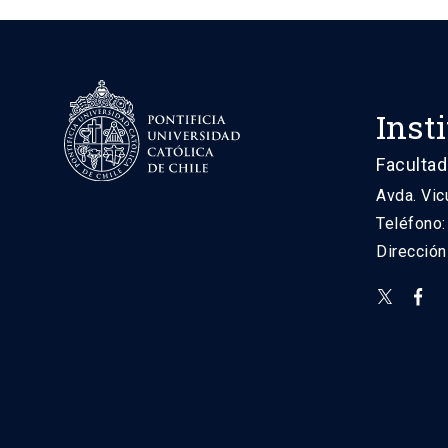
Inst
Facultad
Avda. Vic
Teléfono
Direcció