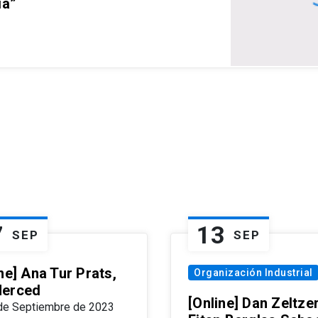
ia”
7
13
SEP
SEP
ne] Ana Tur Prats,
Organización Industrial
erced
[Online] Dan Zeltzer
de Septiembre de 2023