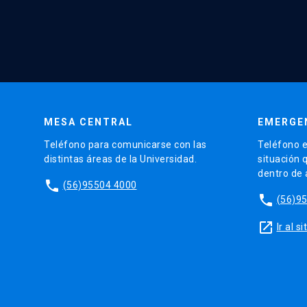
MESA CENTRAL
EMERGE
Teléfono para comunicarse con las
Teléfono e
distintas áreas de la Universidad.
situación 
dentro de
phone
(56)95504 4000
phone
(56)9
launch
Ir al 