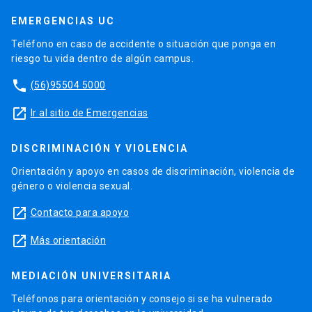
EMERGENCIAS UC
Teléfono en caso de accidente o situación que ponga en
riesgo tu vida dentro de algún campus.
phone
(56)95504 5000
launch
Ir al sitio de Emergencias
DISCRIMINACIÓN Y VIOLENCIA
Orientación y apoyo en casos de discriminación, violencia de
género o violencia sexual.
launch
Contacto para apoyo
launch
Más orientación
MEDIACIÓN UNIVERSITARIA
Teléfonos para orientación y consejo si se ha vulnerado