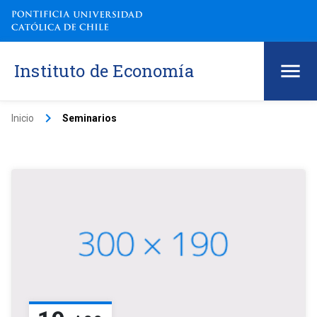
Instituto de Economía
keyboard_arrow_right
Inicio
Seminarios