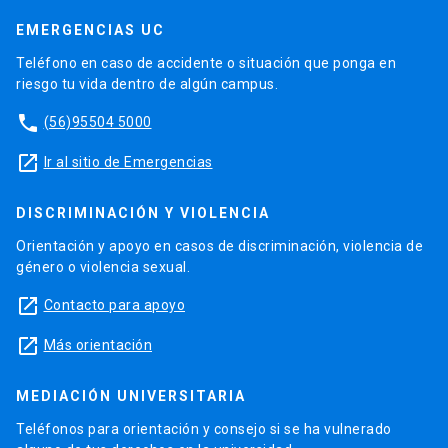
EMERGENCIAS UC
Teléfono en caso de accidente o situación que ponga en
riesgo tu vida dentro de algún campus.
phone
(56)95504 5000
launch
Ir al sitio de Emergencias
DISCRIMINACIÓN Y VIOLENCIA
Orientación y apoyo en casos de discriminación, violencia de
género o violencia sexual.
launch
Contacto para apoyo
launch
Más orientación
MEDIACIÓN UNIVERSITARIA
Teléfonos para orientación y consejo si se ha vulnerado