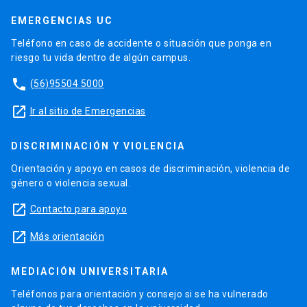
EMERGENCIAS UC
Teléfono en caso de accidente o situación que ponga en
riesgo tu vida dentro de algún campus.
phone
(56)95504 5000
launch
Ir al sitio de Emergencias
DISCRIMINACIÓN Y VIOLENCIA
Orientación y apoyo en casos de discriminación, violencia de
género o violencia sexual.
launch
Contacto para apoyo
launch
Más orientación
MEDIACIÓN UNIVERSITARIA
Teléfonos para orientación y consejo si se ha vulnerado