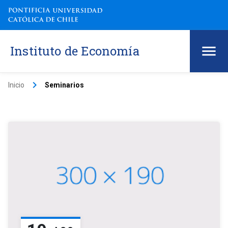
Instituto de Economía
keyboard_arrow_right
Inicio
Seminarios