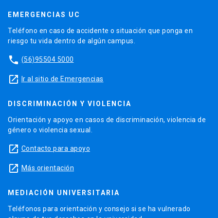
EMERGENCIAS UC
Teléfono en caso de accidente o situación que ponga en
riesgo tu vida dentro de algún campus.
phone
(56)95504 5000
launch
Ir al sitio de Emergencias
DISCRIMINACIÓN Y VIOLENCIA
Orientación y apoyo en casos de discriminación, violencia de
género o violencia sexual.
launch
Contacto para apoyo
launch
Más orientación
MEDIACIÓN UNIVERSITARIA
Teléfonos para orientación y consejo si se ha vulnerado