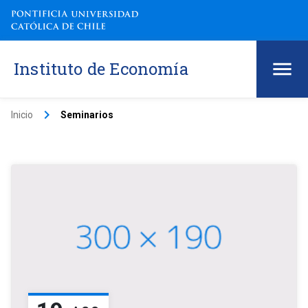
Instituto de Economía
keyboard_arrow_right
Inicio
Seminarios