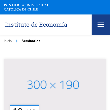
Instituto de Economía
keyboard_arrow_right
Inicio
Seminarios