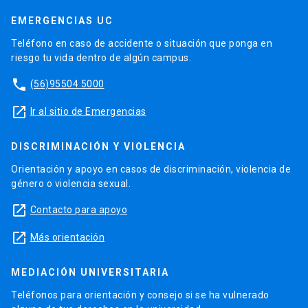
EMERGENCIAS UC
Teléfono en caso de accidente o situación que ponga en
riesgo tu vida dentro de algún campus.
phone
(56)95504 5000
launch
Ir al sitio de Emergencias
DISCRIMINACIÓN Y VIOLENCIA
Orientación y apoyo en casos de discriminación, violencia de
género o violencia sexual.
launch
Contacto para apoyo
launch
Más orientación
MEDIACIÓN UNIVERSITARIA
Teléfonos para orientación y consejo si se ha vulnerado