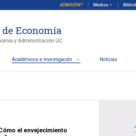
ADMISIÓN
Medios
arrow_drop_down
Biblio
o de Economía
nomía y Administración UC
Académicos e Investigación
Noticias
arrow_drop_down
 Cómo el envejecimiento