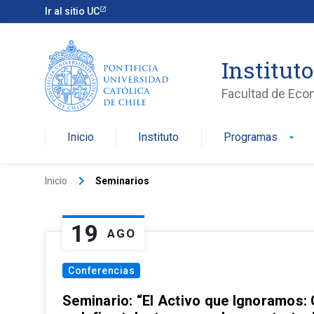
Ir al sitio UC
Institut
Facultad de Eco
Inicio
Instituto
Programas
arrow_drop_down
keyboard_arrow_right
Inicio
Seminarios
19
AGO
Conferencias
Seminario: “El Activo que Ignoramos: