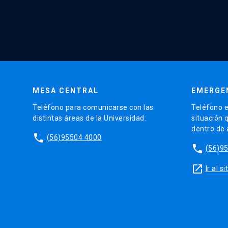
MESA CENTRAL
EMERGE
Teléfono para comunicarse con las
Teléfono e
distintas áreas de la Universidad.
situación 
dentro de
phone
(56)95504 4000
phone
(56)9
launch
Ir al 