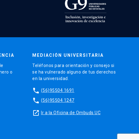
ENCIA
MEDIACIÓN UNIVERSITARIA
de
Teléfonos para orientación y consejo si
énero o
se ha vulnerado alguno de tus derechos
en la universidad.
phone
(56)95504 1691
phone
(56)95504 1247
launch
Ir a la Oficina de Ombuds UC