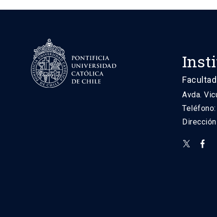
Inst
Facultad
Avda. Vic
Teléfono
Direcció