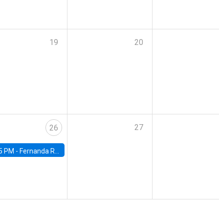
19
20
27
26
5 PM -
Fernanda Rojas Ampuero, University of Wisconsin-Madison