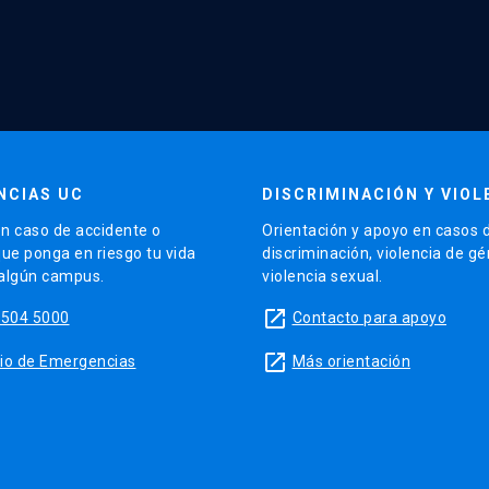
NCIAS UC
DISCRIMINACIÓN Y VIOL
n caso de accidente o
Orientación y apoyo en casos 
que ponga en riesgo tu vida
discriminación, violencia de g
 algún campus.
violencia sexual.
launch
5504 5000
Contacto para apoyo
launch
sitio de Emergencias
Más orientación