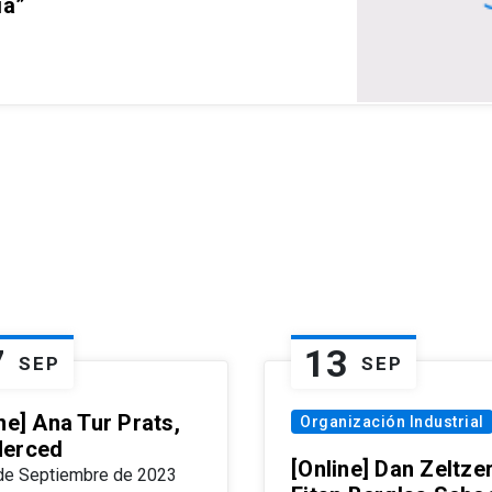
ia”
7
13
SEP
SEP
ne] Ana Tur Prats,
Organización Industrial
erced
[Online] Dan Zeltzer
de Septiembre de 2023