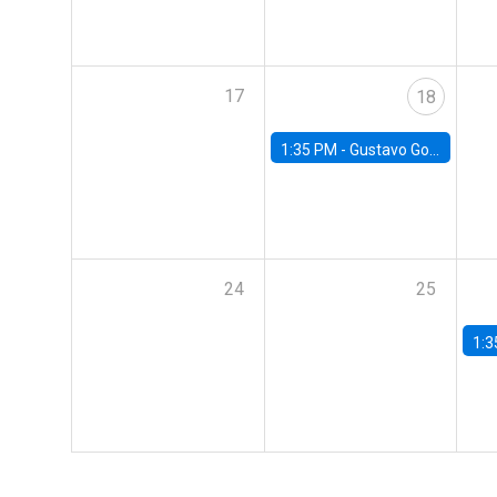
17
18
1:35 PM -
Gustavo González, Banco Central de Chile
24
25
1:3