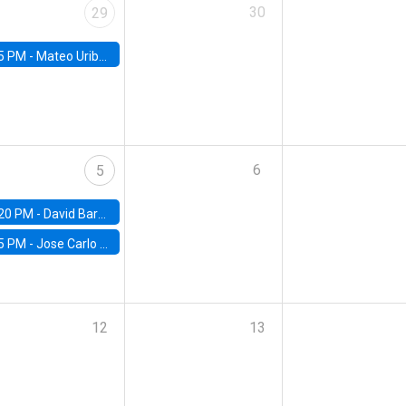
30
29
5 PM -
Mateo Uribe-Castro, Universidad de los Andes (Colombia)
6
5
20 PM -
David Bardey, Universidad de los Andes - CEDE
5 PM -
Jose Carlo Bermudez, UC (ME) & World Bank
12
13