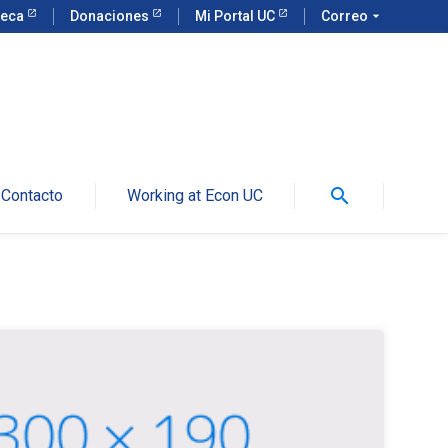
teca
Donaciones
Mi Portal UC
Correo
arrow_drop_down
search
Contacto
Working at Econ UC