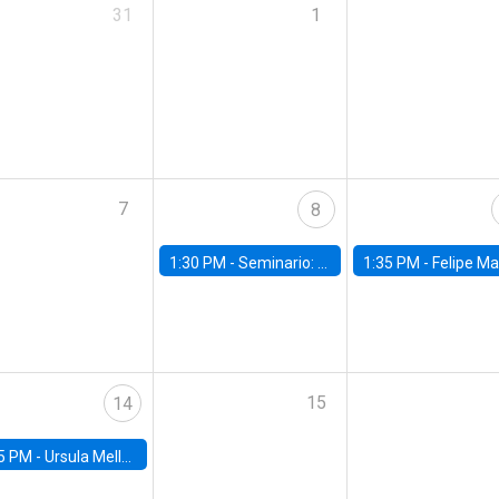
31
1
7
8
1:30 PM -
Seminario: “Recuperando la humanidad para progresar en la era de la IA»
1:35 PM -
Felipe Martínez, alumno Doctorado en Ec
15
14
5 PM -
Ursula Mello, Insper - Institute of Education and Research