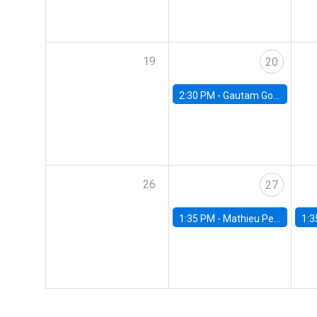
19
20
2:30 PM -
Gautam Gowrisankaran, Columbia University
26
27
1:35 PM -
Mathieu Pedemonte, IDB
1:3