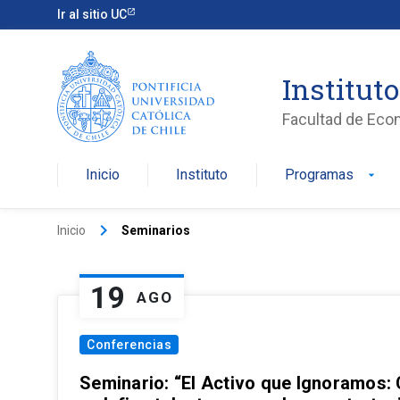
Ir al sitio UC
Institut
Facultad de Eco
Inicio
Instituto
Programas
arrow_drop_down
keyboard_arrow_right
Inicio
Seminarios
19
AGO
Conferencias
Seminario: “El Activo que Ignoramos: