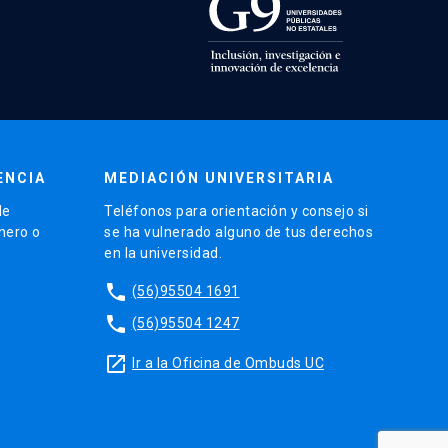
ENCIA
MEDIACIÓN UNIVERSITARIA
de
Teléfonos para orientación y consejo si
énero o
se ha vulnerado alguno de tus derechos
en la universidad.
phone
(56)95504 1691
phone
(56)95504 1247
launch
Ir a la Oficina de Ombuds UC