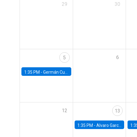
29
30
6
5
1:35 PM -
Germán Cubas, University of Houston
12
13
1:35 PM -
Alvaro Garcia-Marin, Universidad de Los Andes
1:3