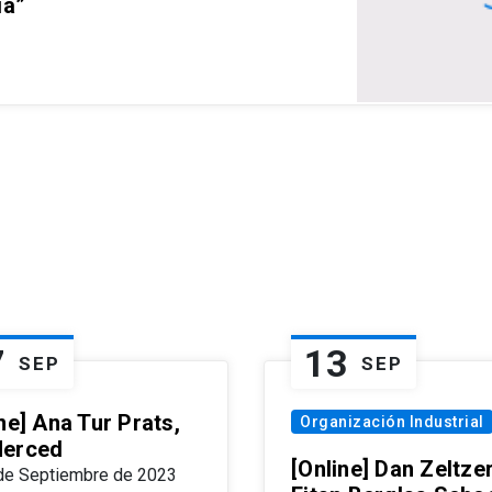
ia”
7
13
SEP
SEP
ne] Ana Tur Prats,
Organización Industrial
erced
[Online] Dan Zeltzer
de Septiembre de 2023