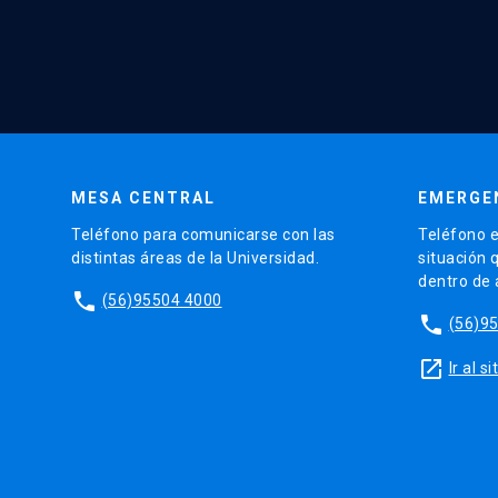
MESA CENTRAL
EMERGE
Teléfono para comunicarse con las
Teléfono e
distintas áreas de la Universidad.
situación 
dentro de
phone
(56)95504 4000
phone
(56)9
launch
Ir al 