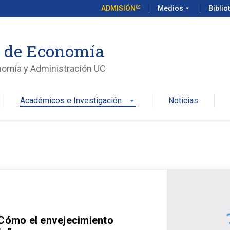
ADMISIÓN
Medios
arrow_drop_down
Biblio
o de Economía
nomía y Administración UC
Académicos e Investigación
Noticias
arrow_drop_down
 Cómo el envejecimiento