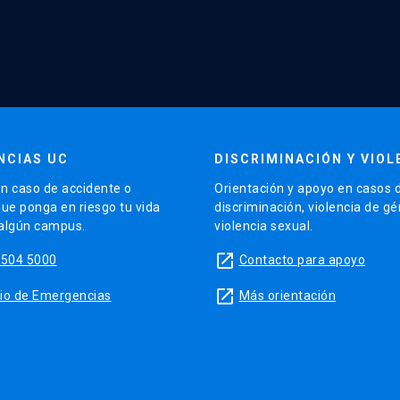
NCIAS UC
DISCRIMINACIÓN Y VIOL
n caso de accidente o
Orientación y apoyo en casos 
que ponga en riesgo tu vida
discriminación, violencia de g
 algún campus.
violencia sexual.
launch
5504 5000
Contacto para apoyo
launch
sitio de Emergencias
Más orientación