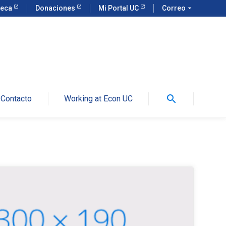
teca
Donaciones
Mi Portal UC
Correo
arrow_drop_down
search
Contacto
Working at Econ UC