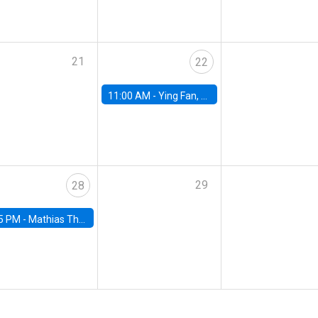
21
22
11:00 AM -
Ying Fan, University of Michigan
29
28
5 PM -
Mathias Thoenig, University of Lausanne