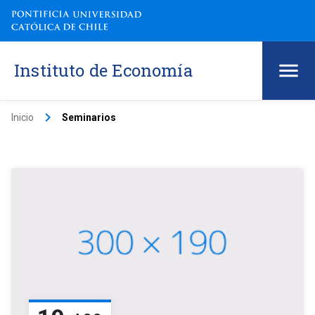
Instituto de Economía
keyboard_arrow_right
Inicio
Seminarios