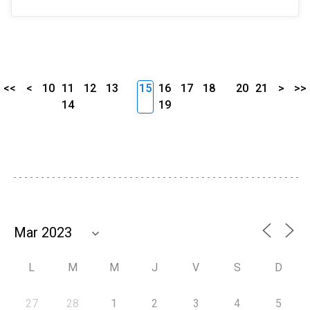
<<
<
10
11
12
13
15
16
17
18
20
21
>
>>
14
19
L
M
M
J
V
S
D
27
28
1
2
3
4
5