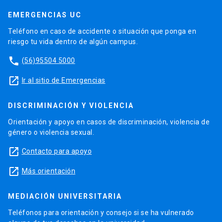
EMERGENCIAS UC
Teléfono en caso de accidente o situación que ponga en
riesgo tu vida dentro de algún campus.
phone
(56)95504 5000
launch
Ir al sitio de Emergencias
DISCRIMINACIÓN Y VIOLENCIA
Orientación y apoyo en casos de discriminación, violencia de
género o violencia sexual.
launch
Contacto para apoyo
launch
Más orientación
MEDIACIÓN UNIVERSITARIA
Teléfonos para orientación y consejo si se ha vulnerado