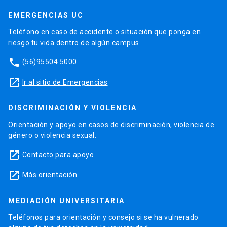
EMERGENCIAS UC
Teléfono en caso de accidente o situación que ponga en
riesgo tu vida dentro de algún campus.
phone
(56)95504 5000
launch
Ir al sitio de Emergencias
DISCRIMINACIÓN Y VIOLENCIA
Orientación y apoyo en casos de discriminación, violencia de
género o violencia sexual.
launch
Contacto para apoyo
launch
Más orientación
MEDIACIÓN UNIVERSITARIA
Teléfonos para orientación y consejo si se ha vulnerado