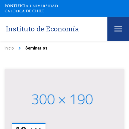
Instituto de Economía
keyboard_arrow_right
Inicio
Seminarios