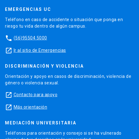
EMERGENCIAS UC
Teléfono en caso de accidente o situación que ponga en
riesgo tu vida dentro de algún campus.
phone
(56)95504 5000
launch
Ir al sitio de Emergencias
DISCRIMINACIÓN Y VIOLENCIA
Orientación y apoyo en casos de discriminación, violencia de
género o violencia sexual.
launch
Contacto para apoyo
launch
Más orientación
MEDIACIÓN UNIVERSITARIA
Teléfonos para orientación y consejo si se ha vulnerado