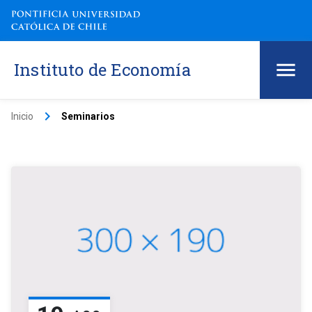
Instituto de Economía
keyboard_arrow_right
Inicio
Seminarios