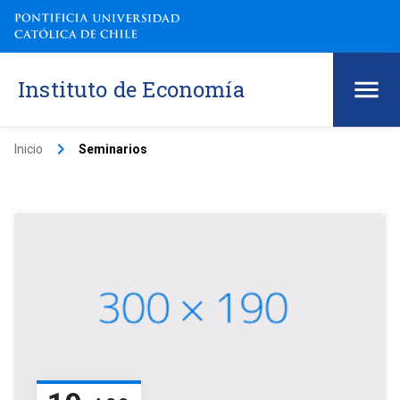
Instituto de Economía
keyboard_arrow_right
Inicio
Seminarios