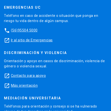
EMERGENCIAS UC
Teléfono en caso de accidente o situación que ponga en
riesgo tu vida dentro de algún campus.
phone
(56)95504 5000
launch
Ir al sitio de Emergencias
DISCRIMINACIÓN Y VIOLENCIA
Orientación y apoyo en casos de discriminación, violencia de
género o violencia sexual.
launch
Contacto para apoyo
launch
Más orientación
MEDIACIÓN UNIVERSITARIA
Teléfonos para orientación y consejo si se ha vulnerado