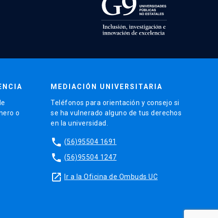
ENCIA
MEDIACIÓN UNIVERSITARIA
de
Teléfonos para orientación y consejo si
énero o
se ha vulnerado alguno de tus derechos
en la universidad.
phone
(56)95504 1691
phone
(56)95504 1247
launch
Ir a la Oficina de Ombuds UC