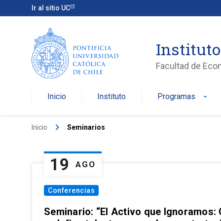
Ir al sitio UC
Institut
Facultad de Eco
Inicio
Instituto
Programas
arrow_drop_down
keyboard_arrow_right
Inicio
Seminarios
19
AGO
Conferencias
Seminario: “El Activo que Ignoramos: