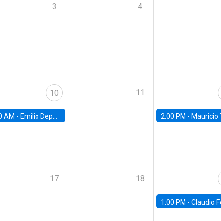
3
4
11
10
0 AM -
Emilio Depetris-Chauvín, Universidad Católica
2:00 PM -
Mauricio Tejada,
17
18
1:00 PM -
Claudio Ferraz, British Col