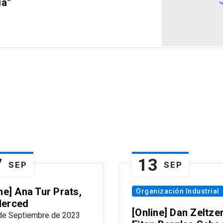
ia”
7
13
SEP
SEP
ne] Ana Tur Prats,
Organización Industrial
erced
[Online] Dan Zeltzer
de Septiembre de 2023