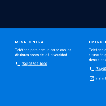
MESA CENTRAL
EMERGE
Teléfono para comunicarse con las
Teléfono e
distintas áreas de la Universidad.
situación 
dentro de
phone
(56)95504 4000
phone
(56)9
launch
Ir al 