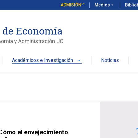
ADMISIÓN
Medios
arrow_drop_down
Biblio
o de Economía
nomía y Administración UC
Académicos e Investigación
Noticias
arrow_drop_down
 Cómo el envejecimiento