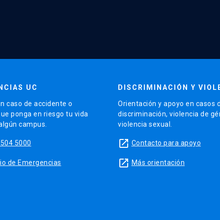
NCIAS UC
DISCRIMINACIÓN Y VIOL
n caso de accidente o
Orientación y apoyo en casos 
que ponga en riesgo tu vida
discriminación, violencia de g
 algún campus.
violencia sexual.
launch
5504 5000
Contacto para apoyo
launch
sitio de Emergencias
Más orientación