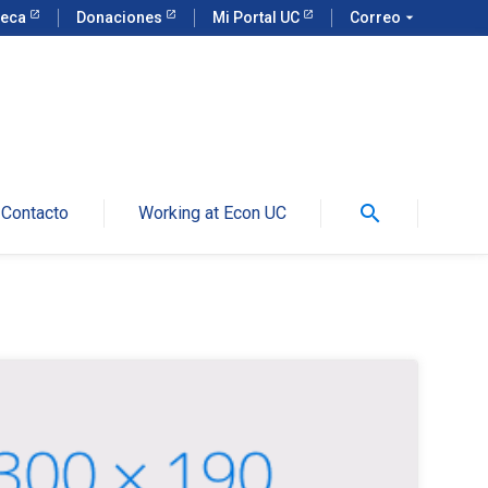
teca
Donaciones
Mi Portal UC
Correo
arrow_drop_down
search
Contacto
Working at Econ UC