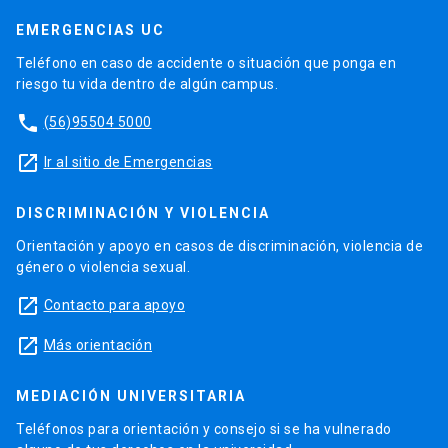
EMERGENCIAS UC
Teléfono en caso de accidente o situación que ponga en
riesgo tu vida dentro de algún campus.
phone
(56)95504 5000
launch
Ir al sitio de Emergencias
DISCRIMINACIÓN Y VIOLENCIA
Orientación y apoyo en casos de discriminación, violencia de
género o violencia sexual.
launch
Contacto para apoyo
launch
Más orientación
MEDIACIÓN UNIVERSITARIA
Teléfonos para orientación y consejo si se ha vulnerado