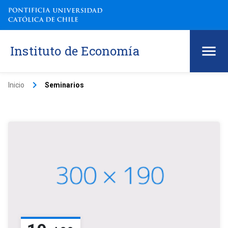
Instituto de Economía
keyboard_arrow_right
Inicio
Seminarios