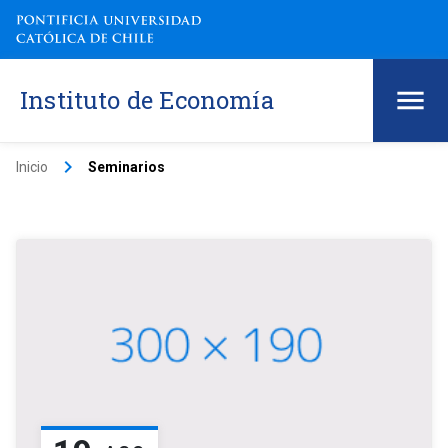
Instituto de Economía
keyboard_arrow_right
Inicio
Seminarios