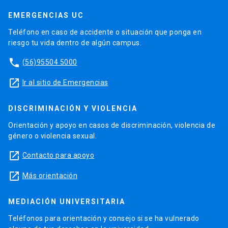
EMERGENCIAS UC
Teléfono en caso de accidente o situación que ponga en
riesgo tu vida dentro de algún campus.
phone
(56)95504 5000
launch
Ir al sitio de Emergencias
DISCRIMINACIÓN Y VIOLENCIA
Orientación y apoyo en casos de discriminación, violencia de
género o violencia sexual.
launch
Contacto para apoyo
launch
Más orientación
MEDIACIÓN UNIVERSITARIA
Teléfonos para orientación y consejo si se ha vulnerado