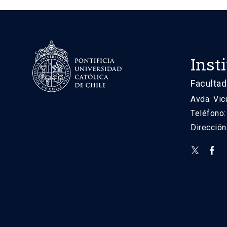
Inst
Facultad
Avda. Vic
Teléfono
Direcció