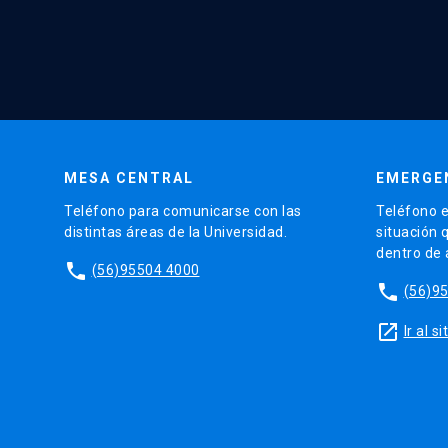
MESA CENTRAL
EMERGE
Teléfono para comunicarse con las
Teléfono e
distintas áreas de la Universidad.
situación 
dentro de
phone
(56)95504 4000
phone
(56)9
launch
Ir al 