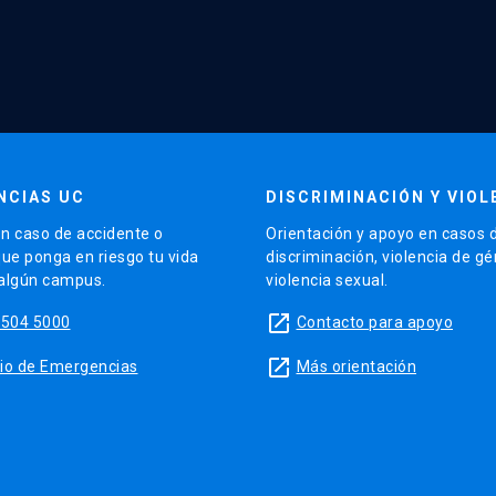
NCIAS UC
DISCRIMINACIÓN Y VIOL
n caso de accidente o
Orientación y apoyo en casos 
que ponga en riesgo tu vida
discriminación, violencia de g
 algún campus.
violencia sexual.
launch
5504 5000
Contacto para apoyo
launch
sitio de Emergencias
Más orientación