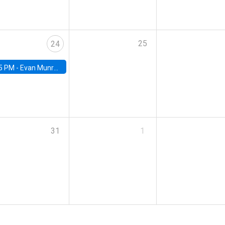
25
24
5 PM -
Evan Munro, Neyman Visiting Assistant Professor in the Department of Statistics at UC Berkeley
31
1