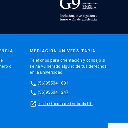
ENCIA
MEDIACIÓN UNIVERSITARIA
de
Teléfonos para orientación y consejo si
énero o
se ha vulnerado alguno de tus derechos
en la universidad.
phone
(56)95504 1691
phone
(56)95504 1247
launch
Ir a la Oficina de Ombuds UC