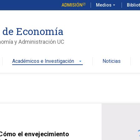
ADMISIÓN
Medios
arrow_drop_down
Biblio
o de Economía
nomía y Administración UC
Académicos e Investigación
Noticias
arrow_drop_down
 Cómo el envejecimiento