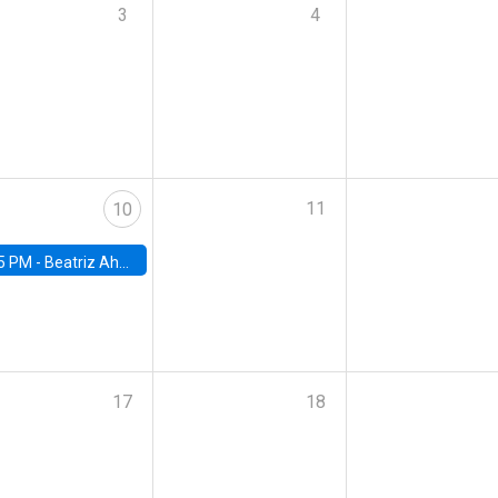
3
4
11
10
5 PM -
Beatriz Ahumada, PhD candidate, Universidad de Pittsburgh
17
18