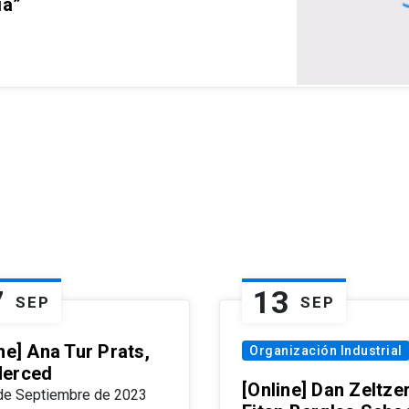
ia”
7
13
SEP
SEP
ne] Ana Tur Prats,
Organización Industrial
erced
[Online] Dan Zeltzer
de Septiembre de 2023