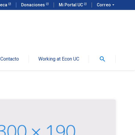
teca
Donaciones
Mi Portal UC
Correo
arrow_drop_down
search
Contacto
Working at Econ UC