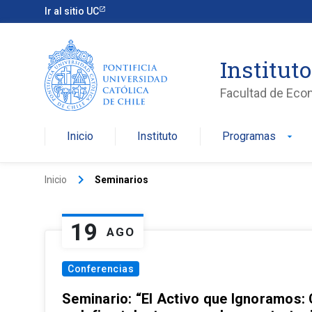
Ir al sitio UC
Institut
Facultad de Eco
Inicio
Instituto
Programas
arrow_drop_down
keyboard_arrow_right
Inicio
Seminarios
19
AGO
Conferencias
Seminario: “El Activo que Ignoramos: