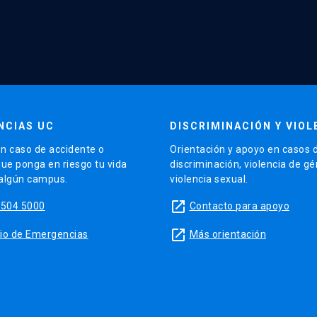
NCIAS UC
DISCRIMINACIÓN Y VIOL
n caso de accidente o
Orientación y apoyo en casos 
que ponga en riesgo tu vida
discriminación, violencia de g
 algún campus.
violencia sexual.
launch
5504 5000
Contacto para apoyo
launch
sitio de Emergencias
Más orientación