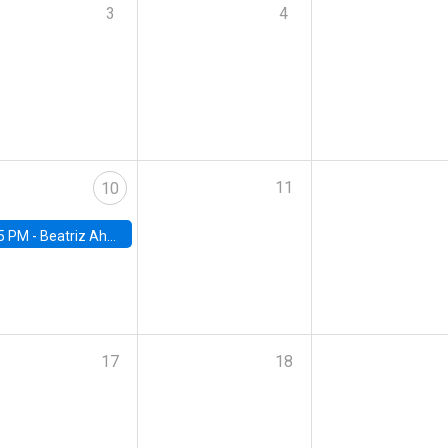
3
4
11
10
5 PM -
Beatriz Ahumada, PhD candidate, Universidad de Pittsburgh
17
18