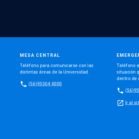
MESA CENTRAL
EMERGE
Teléfono para comunicarse con las
Teléfono e
distintas áreas de la Universidad.
situación 
dentro de
phone
(56)95504 4000
phone
(56)9
launch
Ir al 