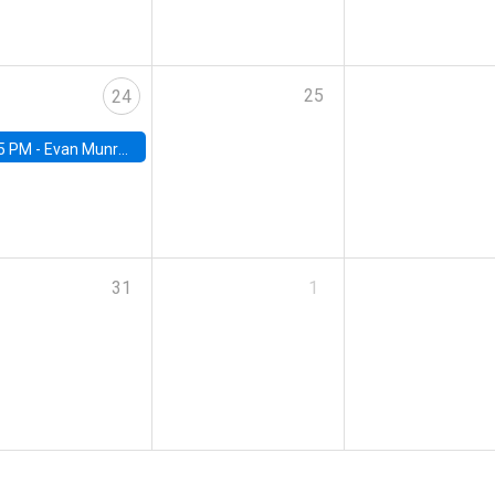
25
24
5 PM -
Evan Munro, Neyman Visiting Assistant Professor in the Department of Statistics at UC Berkeley
31
1