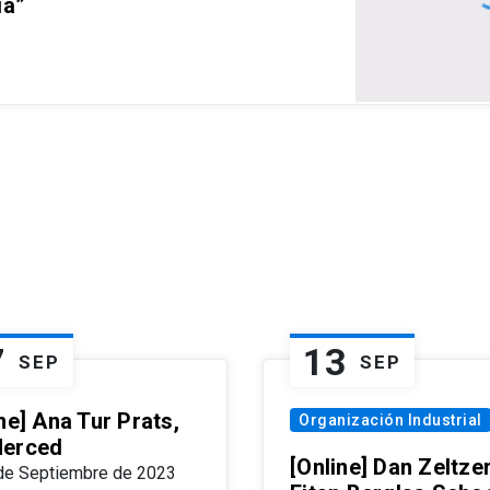
ia”
7
13
SEP
SEP
ne] Ana Tur Prats,
Organización Industrial
erced
[Online] Dan Zeltzer
de Septiembre de 2023