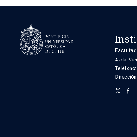
Inst
Facultad
Avda. Vic
Teléfono
Direcció