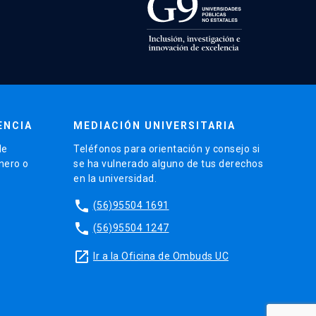
ENCIA
MEDIACIÓN UNIVERSITARIA
de
Teléfonos para orientación y consejo si
énero o
se ha vulnerado alguno de tus derechos
en la universidad.
phone
(56)95504 1691
phone
(56)95504 1247
launch
Ir a la Oficina de Ombuds UC