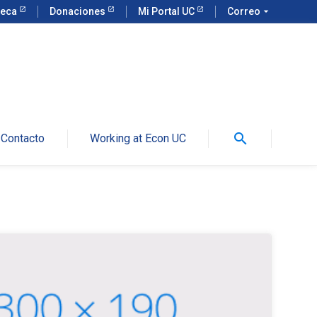
teca
Donaciones
Mi Portal UC
Correo
arrow_drop_down
search
Contacto
Working at Econ UC