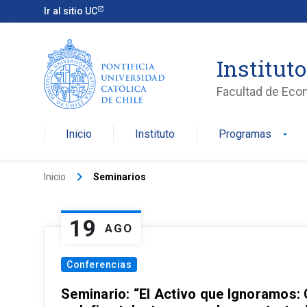
Ir al sitio UC
Institut
Facultad de Eco
Inicio
Instituto
Programas
arrow_drop_down
keyboard_arrow_right
Inicio
Seminarios
19
AGO
Conferencias
Seminario: “El Activo que Ignoramos: