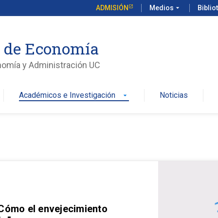
ADMISIÓN
Medios
arrow_drop_down
Biblio
o de Economía
nomía y Administración UC
Académicos e Investigación
Noticias
arrow_drop_down
 Cómo el envejecimiento