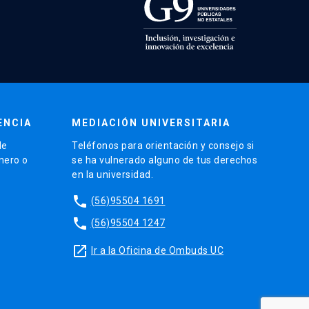
ENCIA
MEDIACIÓN UNIVERSITARIA
de
Teléfonos para orientación y consejo si
énero o
se ha vulnerado alguno de tus derechos
en la universidad.
phone
(56)95504 1691
phone
(56)95504 1247
launch
Ir a la Oficina de Ombuds UC