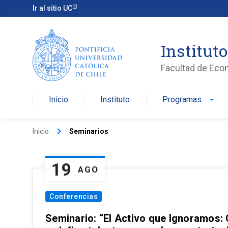
Ir al sitio UC
Institut
Facultad de Eco
Inicio
Instituto
Programas
arrow_drop_down
keyboard_arrow_right
Inicio
Seminarios
19
AGO
Conferencias
Seminario: “El Activo que Ignoramos: