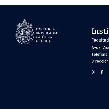
Inst
Facultad
Avda. Vic
Teléfono
Direcció