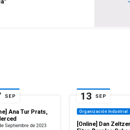
ia”
7
13
SEP
SEP
ne] Ana Tur Prats,
Organización Industrial
erced
[Online] Dan Zeltzer
de Septiembre de 2023