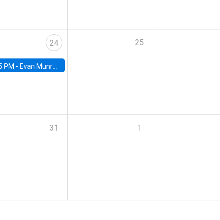
25
24
5 PM -
Evan Munro, Neyman Visiting Assistant Professor in the Department of Statistics at UC Berkeley
31
1