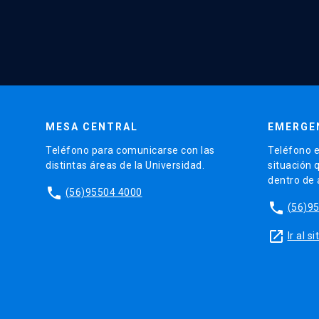
MESA CENTRAL
EMERGE
Teléfono para comunicarse con las
Teléfono e
distintas áreas de la Universidad.
situación 
dentro de
phone
(56)95504 4000
phone
(56)9
launch
Ir al 