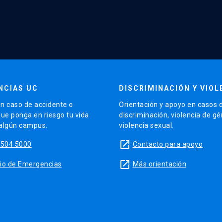
NCIAS UC
DISCRIMINACIÓN Y VIOL
n caso de accidente o
Orientación y apoyo en casos 
que ponga en riesgo tu vida
discriminación, violencia de g
 algún campus.
violencia sexual.
launch
5504 5000
Contacto para apoyo
launch
sitio de Emergencias
Más orientación