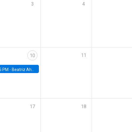
3
4
11
10
5 PM -
Beatriz Ahumada, PhD candidate, Universidad de Pittsburgh
17
18