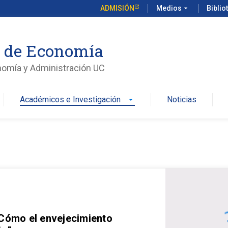
ADMISIÓN
Medios
arrow_drop_down
Biblio
o de Economía
nomía y Administración UC
Académicos e Investigación
Noticias
arrow_drop_down
 Cómo el envejecimiento