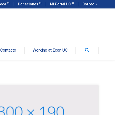
teca
Donaciones
Mi Portal UC
Correo
arrow_drop_down
search
Contacto
Working at Econ UC