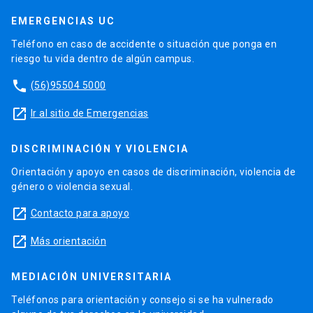
EMERGENCIAS UC
Teléfono en caso de accidente o situación que ponga en
riesgo tu vida dentro de algún campus.
phone
(56)95504 5000
launch
Ir al sitio de Emergencias
DISCRIMINACIÓN Y VIOLENCIA
Orientación y apoyo en casos de discriminación, violencia de
género o violencia sexual.
launch
Contacto para apoyo
launch
Más orientación
MEDIACIÓN UNIVERSITARIA
Teléfonos para orientación y consejo si se ha vulnerado