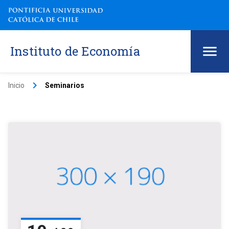
Instituto de Economía
keyboard_arrow_right
Inicio
Seminarios