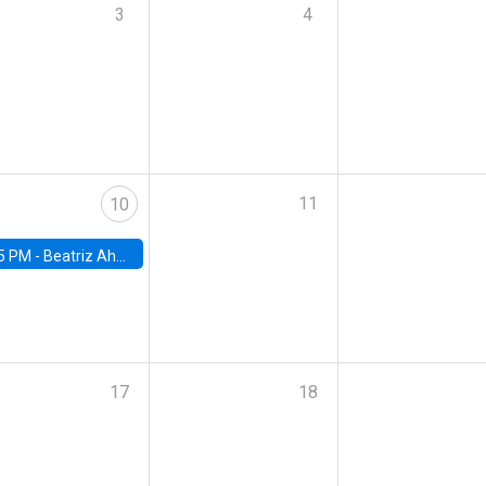
3
4
11
10
5 PM -
Beatriz Ahumada, PhD candidate, Universidad de Pittsburgh
17
18