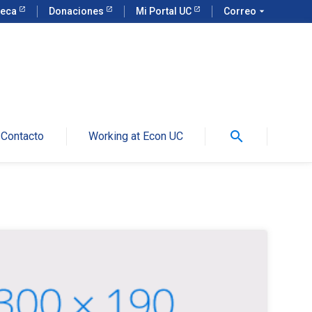
teca
Donaciones
Mi Portal UC
Correo
arrow_drop_down
search
Contacto
Working at Econ UC