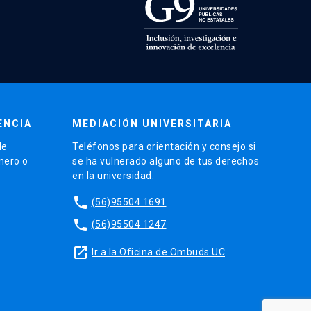
ENCIA
MEDIACIÓN UNIVERSITARIA
de
Teléfonos para orientación y consejo si
énero o
se ha vulnerado alguno de tus derechos
en la universidad.
phone
(56)95504 1691
phone
(56)95504 1247
launch
Ir a la Oficina de Ombuds UC