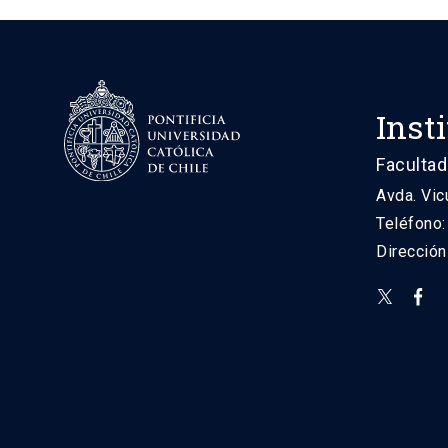
Inst
Facultad
Avda. Vic
Teléfono
Direcció