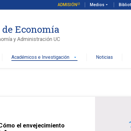
ADMISIÓN
Medios
arrow_drop_down
Biblio
o de Economía
nomía y Administración UC
Académicos e Investigación
Noticias
arrow_drop_down
 Cómo el envejecimiento