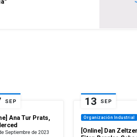
ia”
7
13
SEP
SEP
ne] Ana Tur Prats,
Organización Industrial
erced
[Online] Dan Zeltzer
de Septiembre de 2023