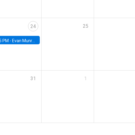
25
24
5 PM -
Evan Munro, Neyman Visiting Assistant Professor in the Department of Statistics at UC Berkeley
31
1