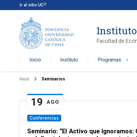
Ir al sitio UC
Institut
Facultad de Eco
Inicio
Instituto
Programas
arrow_drop_down
keyboard_arrow_right
Inicio
Seminarios
19
AGO
Conferencias
Seminario: “El Activo que Ignoramos: