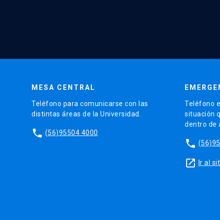
MESA CENTRAL
EMERGE
Teléfono para comunicarse con las
Teléfono e
distintas áreas de la Universidad.
situación 
dentro de
phone
(56)95504 4000
phone
(56)9
launch
Ir al 