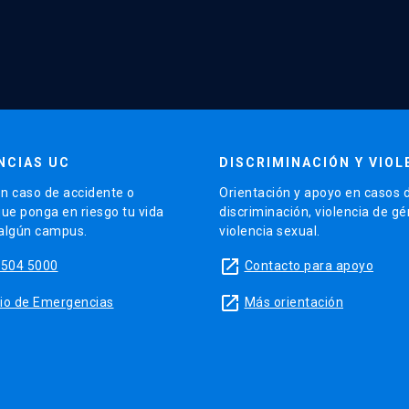
NCIAS UC
DISCRIMINACIÓN Y VIOL
n caso de accidente o
Orientación y apoyo en casos 
que ponga en riesgo tu vida
discriminación, violencia de g
 algún campus.
violencia sexual.
launch
5504 5000
Contacto para apoyo
launch
sitio de Emergencias
Más orientación