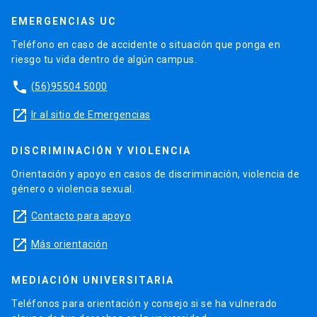
EMERGENCIAS UC
Teléfono en caso de accidente o situación que ponga en
riesgo tu vida dentro de algún campus.
phone
(56)95504 5000
launch
Ir al sitio de Emergencias
DISCRIMINACIÓN Y VIOLENCIA
Orientación y apoyo en casos de discriminación, violencia de
género o violencia sexual.
launch
Contacto para apoyo
launch
Más orientación
MEDIACIÓN UNIVERSITARIA
Teléfonos para orientación y consejo si se ha vulnerado