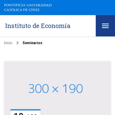
Instituto de Economía
keyboard_arrow_right
Inicio
Seminarios