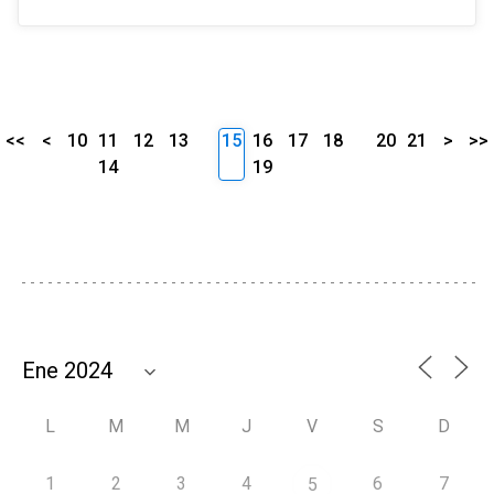
<<
<
10
11
12
13
15
16
17
18
20
21
>
>>
14
19
L
M
M
J
V
S
D
1
2
3
4
6
7
5