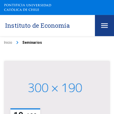
Instituto de Economía
keyboard_arrow_right
Inicio
Seminarios