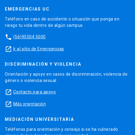
EMERGENCIAS UC
Teléfono en caso de accidente o situación que ponga en
riesgo tu vida dentro de algún campus.
phone
(56)95504 5000
launch
Ir al sitio de Emergencias
DISCRIMINACIÓN Y VIOLENCIA
Orientación y apoyo en casos de discriminación, violencia de
género o violencia sexual.
launch
Contacto para apoyo
launch
Más orientación
MEDIACIÓN UNIVERSITARIA
Teléfonos para orientación y consejo si se ha vulnerado