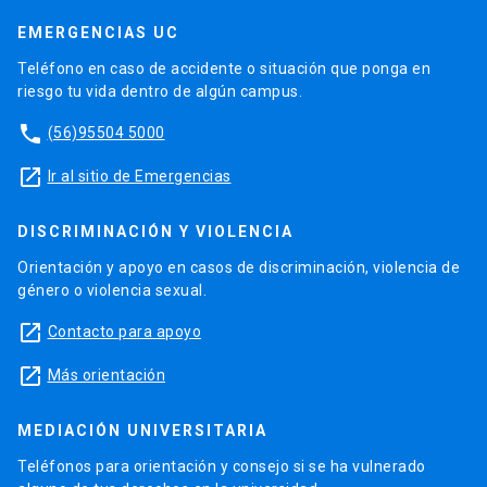
EMERGENCIAS UC
Teléfono en caso de accidente o situación que ponga en
riesgo tu vida dentro de algún campus.
phone
(56)95504 5000
launch
Ir al sitio de Emergencias
DISCRIMINACIÓN Y VIOLENCIA
Orientación y apoyo en casos de discriminación, violencia de
género o violencia sexual.
launch
Contacto para apoyo
launch
Más orientación
MEDIACIÓN UNIVERSITARIA
Teléfonos para orientación y consejo si se ha vulnerado