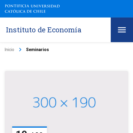
Instituto de Economía
keyboard_arrow_right
Inicio
Seminarios