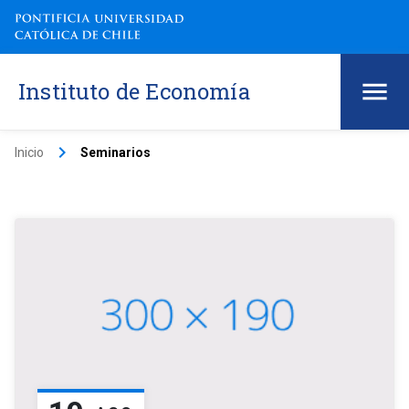
Instituto de Economía
keyboard_arrow_right
Inicio
Seminarios