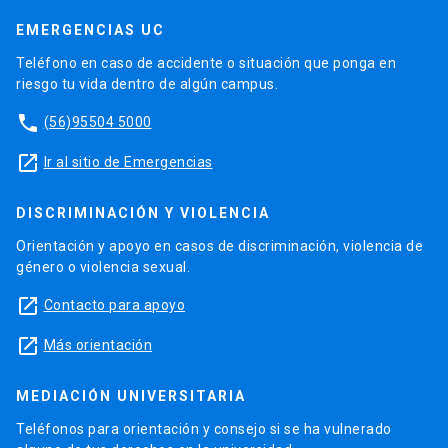
EMERGENCIAS UC
Teléfono en caso de accidente o situación que ponga en
riesgo tu vida dentro de algún campus.
phone
(56)95504 5000
launch
Ir al sitio de Emergencias
DISCRIMINACIÓN Y VIOLENCIA
Orientación y apoyo en casos de discriminación, violencia de
género o violencia sexual.
launch
Contacto para apoyo
launch
Más orientación
MEDIACIÓN UNIVERSITARIA
Teléfonos para orientación y consejo si se ha vulnerado