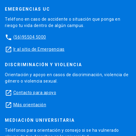
EMERGENCIAS UC
Teléfono en caso de accidente o situación que ponga en
riesgo tu vida dentro de algún campus.
phone
(56)95504 5000
launch
Ir al sitio de Emergencias
DISCRIMINACIÓN Y VIOLENCIA
Orientación y apoyo en casos de discriminación, violencia de
género o violencia sexual.
launch
Contacto para apoyo
launch
Más orientación
MEDIACIÓN UNIVERSITARIA
Teléfonos para orientación y consejo si se ha vulnerado