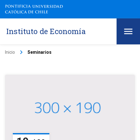
Instituto de Economía
keyboard_arrow_right
Inicio
Seminarios