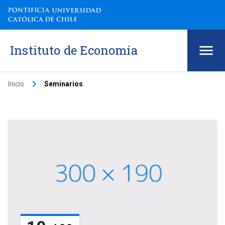
Instituto de Economía
keyboard_arrow_right
Inicio
Seminarios