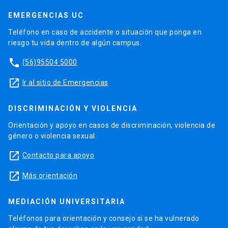
EMERGENCIAS UC
Teléfono en caso de accidente o situación que ponga en
riesgo tu vida dentro de algún campus.
phone
(56)95504 5000
launch
Ir al sitio de Emergencias
DISCRIMINACIÓN Y VIOLENCIA
Orientación y apoyo en casos de discriminación, violencia de
género o violencia sexual.
launch
Contacto para apoyo
launch
Más orientación
MEDIACIÓN UNIVERSITARIA
Teléfonos para orientación y consejo si se ha vulnerado