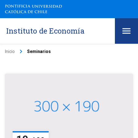
Instituto de Economía
keyboard_arrow_right
Inicio
Seminarios