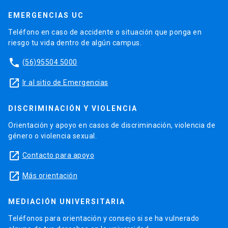
EMERGENCIAS UC
Teléfono en caso de accidente o situación que ponga en
riesgo tu vida dentro de algún campus.
phone
(56)95504 5000
launch
Ir al sitio de Emergencias
DISCRIMINACIÓN Y VIOLENCIA
Orientación y apoyo en casos de discriminación, violencia de
género o violencia sexual.
launch
Contacto para apoyo
launch
Más orientación
MEDIACIÓN UNIVERSITARIA
Teléfonos para orientación y consejo si se ha vulnerado