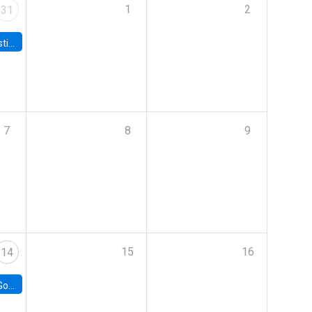
1
2
31
 Board
7
8
9
15
16
14
e Chile