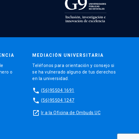
ENCIA
MEDIACIÓN UNIVERSITARIA
de
Teléfonos para orientación y consejo si
énero o
se ha vulnerado alguno de tus derechos
en la universidad.
phone
(56)95504 1691
phone
(56)95504 1247
launch
Ir a la Oficina de Ombuds UC