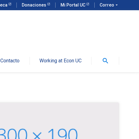
teca
Donaciones
Mi Portal UC
Correo
arrow_drop_down
search
Contacto
Working at Econ UC