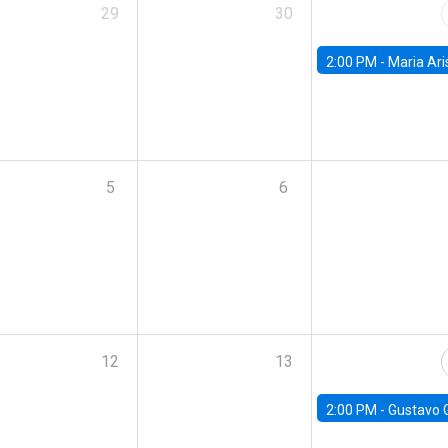
29
30
2:00 PM -
Maria Aristizabal-Ramirez, FED
5
6
12
13
2:00 PM -
Gustavo González - Banco Central d