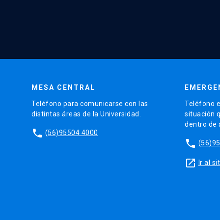
MESA CENTRAL
EMERGE
Teléfono para comunicarse con las
Teléfono e
distintas áreas de la Universidad.
situación 
dentro de
phone
(56)95504 4000
phone
(56)9
launch
Ir al 