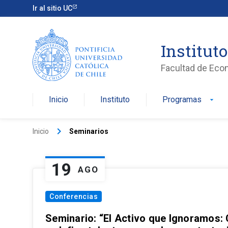
Ir al sitio UC
Institut
Facultad de Eco
Inicio
Instituto
Programas
arrow_drop_down
keyboard_arrow_right
Inicio
Seminarios
19
AGO
Conferencias
Seminario: “El Activo que Ignoramos: