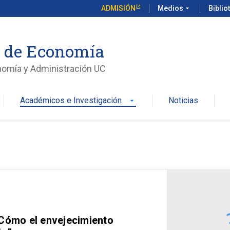
ADMISIÓN
Medios
arrow_drop_down
Biblio
o de Economía
nomía y Administración UC
Académicos e Investigación
Noticias
arrow_drop_down
 Cómo el envejecimiento