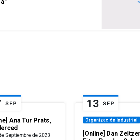
ia”
7
13
SEP
SEP
ne] Ana Tur Prats,
Organización Industrial
erced
[Online] Dan Zeltzer
de Septiembre de 2023