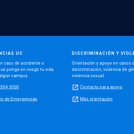
NCIAS UC
DISCRIMINACIÓN Y VIOL
n caso de accidente o
Orientación y apoyo en casos 
que ponga en riesgo tu vida
discriminación, violencia de g
 algún campus.
violencia sexual.
launch
5504 5000
Contacto para apoyo
launch
sitio de Emergencias
Más orientación