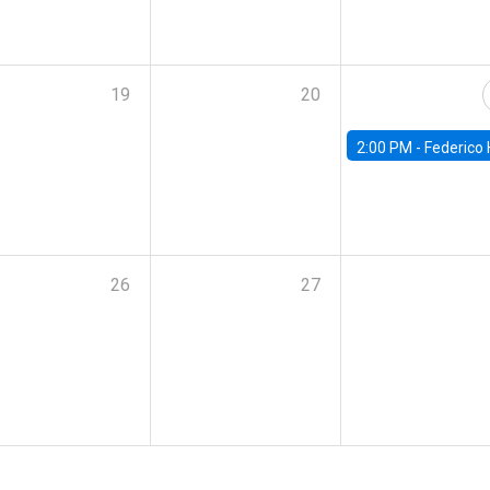
19
20
2:00 PM -
Federico Huneeus - Banco Central de C
26
27