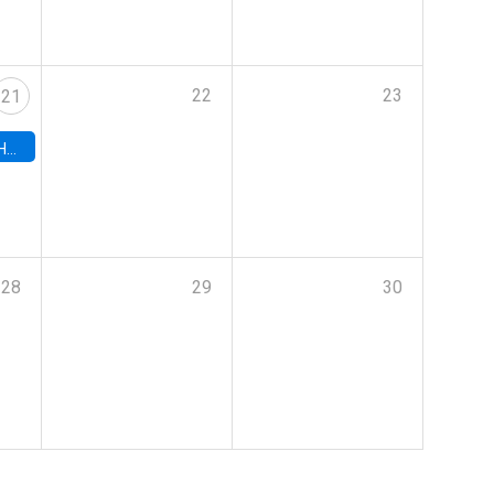
22
23
21
hile
28
29
30