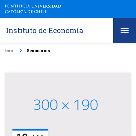
Instituto de Economía
keyboard_arrow_right
Inicio
Seminarios