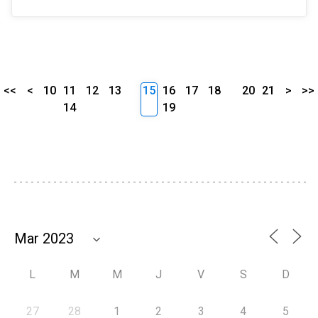
<<
<
10
11
12
13
15
16
17
18
20
21
>
>>
14
19
L
M
M
J
V
S
D
27
28
1
2
3
4
5