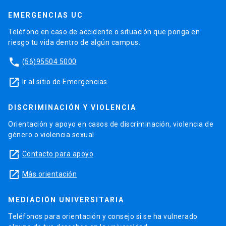
EMERGENCIAS UC
Teléfono en caso de accidente o situación que ponga en
riesgo tu vida dentro de algún campus.
phone
(56)95504 5000
launch
Ir al sitio de Emergencias
DISCRIMINACIÓN Y VIOLENCIA
Orientación y apoyo en casos de discriminación, violencia de
género o violencia sexual.
launch
Contacto para apoyo
launch
Más orientación
MEDIACIÓN UNIVERSITARIA
Teléfonos para orientación y consejo si se ha vulnerado