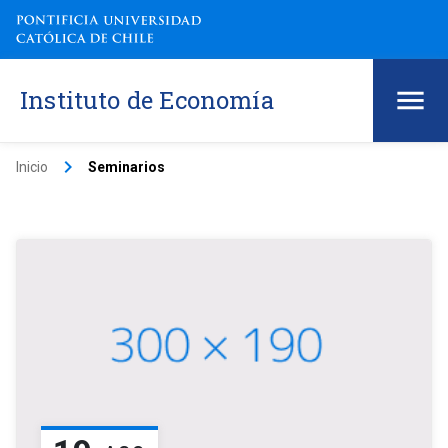
Instituto de Economía
keyboard_arrow_right
Inicio
Seminarios