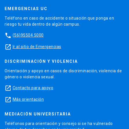
EMERGENCIAS UC
Teléfono en caso de accidente o situación que ponga en
riesgo tu vida dentro de algún campus.
phone
(56)95504 5000
launch
Ir al sitio de Emergencias
DISCRIMINACIÓN Y VIOLENCIA
Orientación y apoyo en casos de discriminación, violencia de
género o violencia sexual.
launch
Contacto para apoyo
launch
Más orientación
MEDIACIÓN UNIVERSITARIA
Teléfonos para orientación y consejo si se ha vulnerado