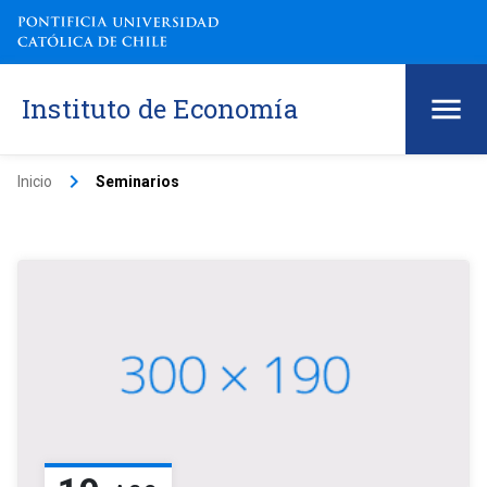
Instituto de Economía
keyboard_arrow_right
Inicio
Seminarios