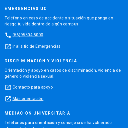
EMERGENCIAS UC
Teléfono en caso de accidente o situación que ponga en
riesgo tu vida dentro de algún campus.
phone
(56)95504 5000
launch
Ir al sitio de Emergencias
DISCRIMINACIÓN Y VIOLENCIA
Orientación y apoyo en casos de discriminación, violencia de
género o violencia sexual.
launch
Contacto para apoyo
launch
Más orientación
MEDIACIÓN UNIVERSITARIA
Teléfonos para orientación y consejo si se ha vulnerado