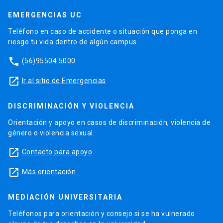
EMERGENCIAS UC
Teléfono en caso de accidente o situación que ponga en
riesgo tu vida dentro de algún campus.
phone
(56)95504 5000
launch
Ir al sitio de Emergencias
DISCRIMINACIÓN Y VIOLENCIA
Orientación y apoyo en casos de discriminación, violencia de
género o violencia sexual.
launch
Contacto para apoyo
launch
Más orientación
MEDIACIÓN UNIVERSITARIA
Teléfonos para orientación y consejo si se ha vulnerado