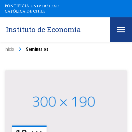
Instituto de Economía
keyboard_arrow_right
Inicio
Seminarios