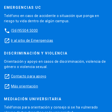
EMERGENCIAS UC
Teléfono en caso de accidente o situación que ponga en
riesgo tu vida dentro de algún campus.
phone
(56)95504 5000
launch
Ir al sitio de Emergencias
DISCRIMINACIÓN Y VIOLENCIA
Orientación y apoyo en casos de discriminación, violencia de
género o violencia sexual.
launch
Contacto para apoyo
launch
Más orientación
MEDIACIÓN UNIVERSITARIA
Teléfonos para orientación y consejo si se ha vulnerado