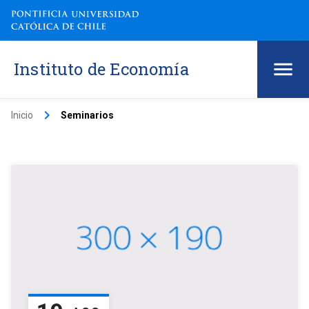
Instituto de Economía
keyboard_arrow_right
Inicio
Seminarios