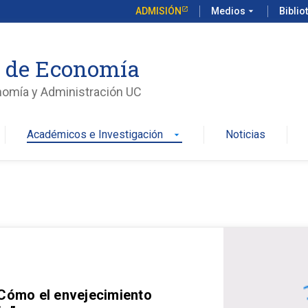
ADMISIÓN
Medios
arrow_drop_down
Biblio
o de Economía
nomía y Administración UC
Académicos e Investigación
Noticias
arrow_drop_down
 Cómo el envejecimiento