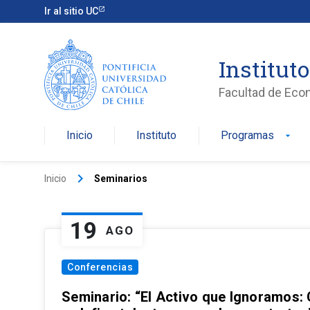
Ir al sitio UC
Institut
Facultad de Eco
Inicio
Instituto
Programas
arrow_drop_down
keyboard_arrow_right
Inicio
Seminarios
19
AGO
Conferencias
Seminario: “El Activo que Ignoramos: