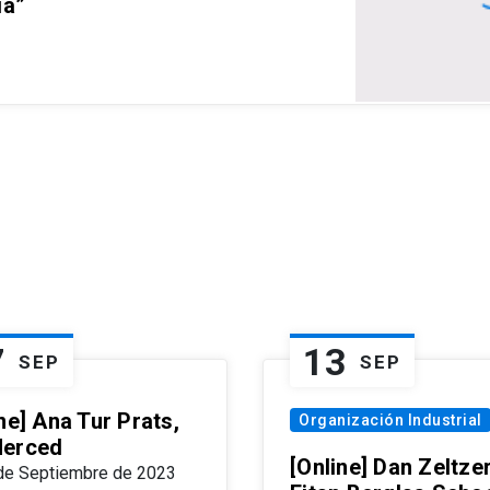
ia”
7
13
SEP
SEP
ne] Ana Tur Prats,
Organización Industrial
erced
[Online] Dan Zeltzer
de Septiembre de 2023