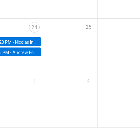
25
24
20 PM -
Nicolas Inostroza, Rotman School of Management, University of Toronto
5 PM -
Andrew Foster, Brown University
1
2