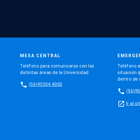
MESA CENTRAL
EMERGE
Teléfono para comunicarse con las
Teléfono e
distintas áreas de la Universidad.
situación 
dentro de
phone
(56)95504 4000
phone
(56)9
launch
Ir al 