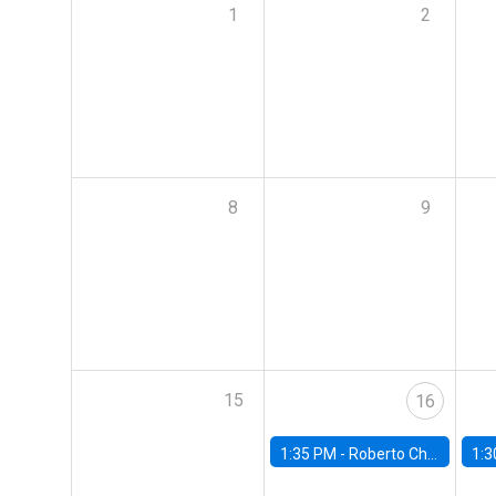
1
2
8
9
15
16
1:35 PM -
Roberto Chang, Rutgers University
1:3