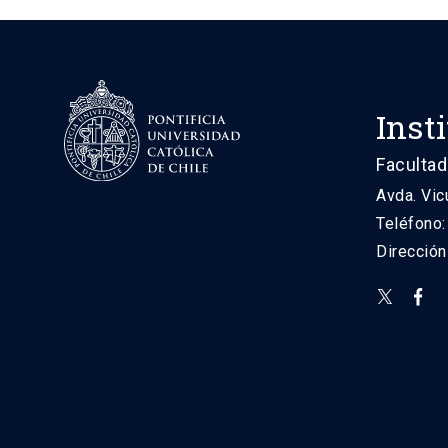
Inst
Facultad
Avda. Vic
Teléfono
Direcció