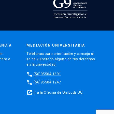
ENCIA
MEDIACIÓN UNIVERSITARIA
de
Teléfonos para orientación y consejo si
énero o
se ha vulnerado alguno de tus derechos
en la universidad.
phone
(56)95504 1691
phone
(56)95504 1247
launch
Ir a la Oficina de Ombuds UC