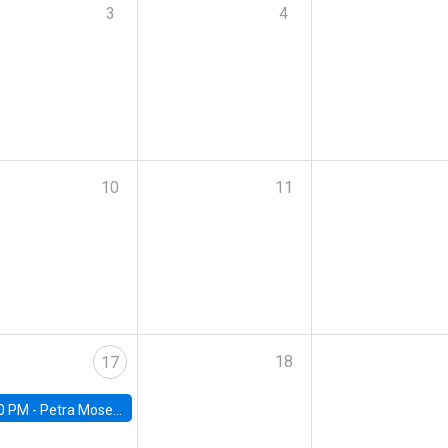
3
4
10
11
18
17
0 PM -
Petra Moser, NYU Stern