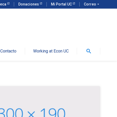
teca
Donaciones
Mi Portal UC
Correo
arrow_drop_down
search
Contacto
Working at Econ UC