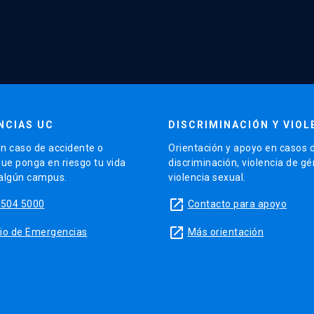
NCIAS UC
DISCRIMINACIÓN Y VIOL
n caso de accidente o
Orientación y apoyo en casos 
que ponga en riesgo tu vida
discriminación, violencia de g
 algún campus.
violencia sexual.
launch
5504 5000
Contacto para apoyo
launch
sitio de Emergencias
Más orientación