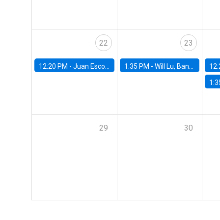
22
23
12:20 PM -
Juan Escobar, Universidad de Chile
1:35 PM -
Will Lu, Banco Central de Chile
12:
1:3
29
30