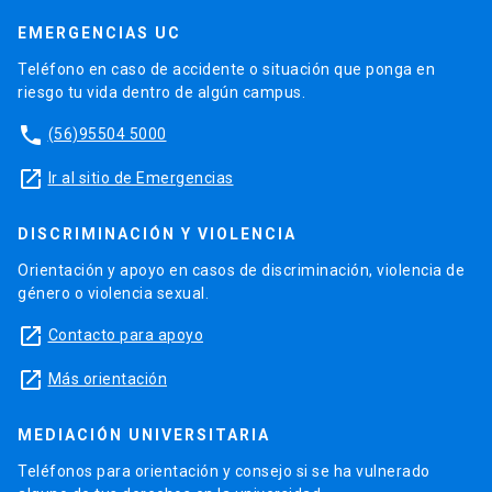
EMERGENCIAS UC
Teléfono en caso de accidente o situación que ponga en
riesgo tu vida dentro de algún campus.
phone
(56)95504 5000
launch
Ir al sitio de Emergencias
DISCRIMINACIÓN Y VIOLENCIA
Orientación y apoyo en casos de discriminación, violencia de
género o violencia sexual.
launch
Contacto para apoyo
launch
Más orientación
MEDIACIÓN UNIVERSITARIA
Teléfonos para orientación y consejo si se ha vulnerado