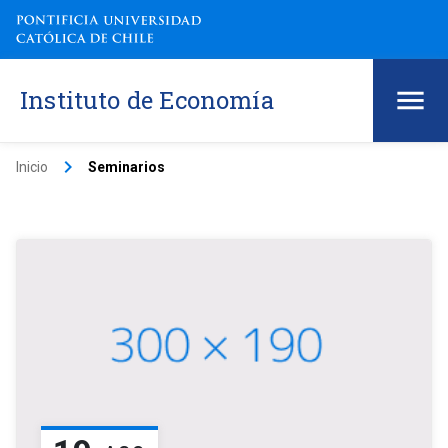
Instituto de Economía
keyboard_arrow_right
Inicio
Seminarios