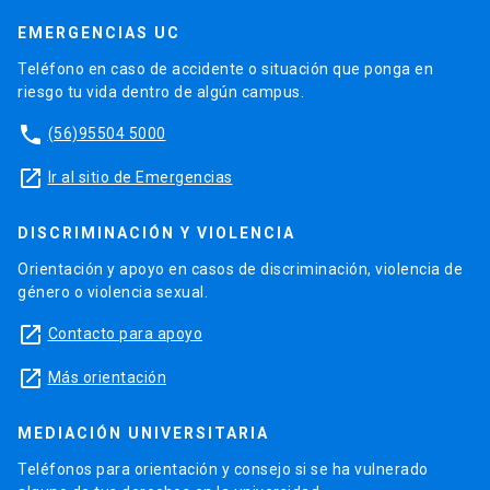
EMERGENCIAS UC
Teléfono en caso de accidente o situación que ponga en
riesgo tu vida dentro de algún campus.
phone
(56)95504 5000
launch
Ir al sitio de Emergencias
DISCRIMINACIÓN Y VIOLENCIA
Orientación y apoyo en casos de discriminación, violencia de
género o violencia sexual.
launch
Contacto para apoyo
launch
Más orientación
MEDIACIÓN UNIVERSITARIA
Teléfonos para orientación y consejo si se ha vulnerado