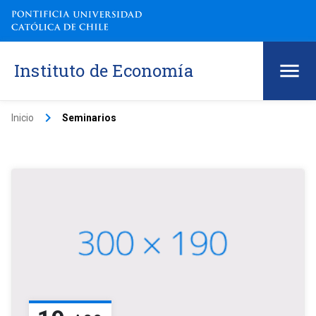
Instituto de Economía
keyboard_arrow_right
Inicio
Seminarios