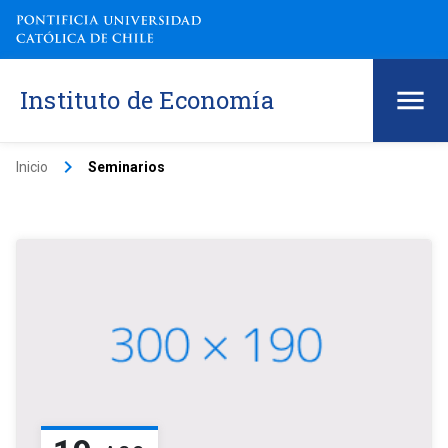
Instituto de Economía
keyboard_arrow_right
Inicio
Seminarios