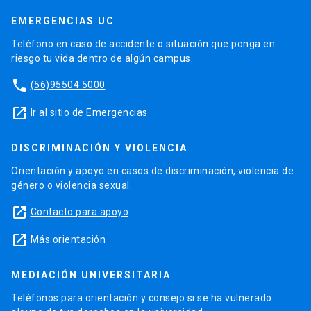
EMERGENCIAS UC
Teléfono en caso de accidente o situación que ponga en
riesgo tu vida dentro de algún campus.
phone
(56)95504 5000
launch
Ir al sitio de Emergencias
DISCRIMINACIÓN Y VIOLENCIA
Orientación y apoyo en casos de discriminación, violencia de
género o violencia sexual.
launch
Contacto para apoyo
launch
Más orientación
MEDIACIÓN UNIVERSITARIA
Teléfonos para orientación y consejo si se ha vulnerado