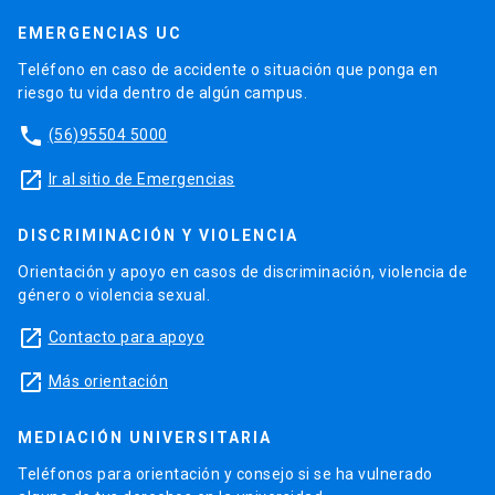
EMERGENCIAS UC
Teléfono en caso de accidente o situación que ponga en
riesgo tu vida dentro de algún campus.
phone
(56)95504 5000
launch
Ir al sitio de Emergencias
DISCRIMINACIÓN Y VIOLENCIA
Orientación y apoyo en casos de discriminación, violencia de
género o violencia sexual.
launch
Contacto para apoyo
launch
Más orientación
MEDIACIÓN UNIVERSITARIA
Teléfonos para orientación y consejo si se ha vulnerado