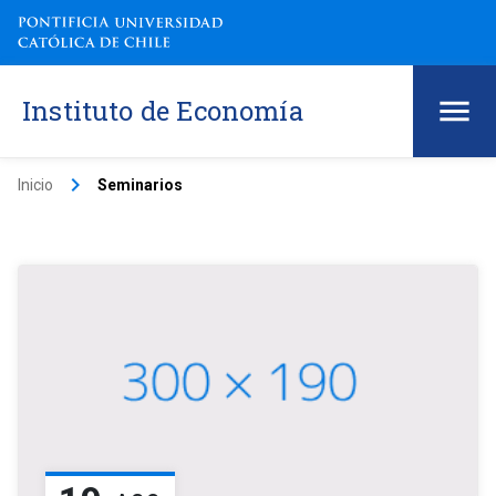
Instituto de Economía
keyboard_arrow_right
Inicio
Seminarios