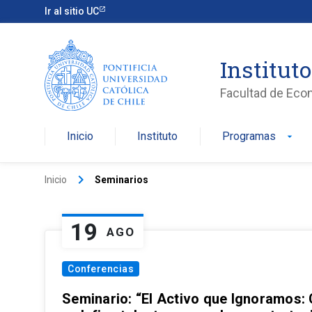
Ir al sitio UC
Institut
Facultad de Eco
Inicio
Instituto
Programas
arrow_drop_down
keyboard_arrow_right
Inicio
Seminarios
19
AGO
Conferencias
Seminario: “El Activo que Ignoramos: