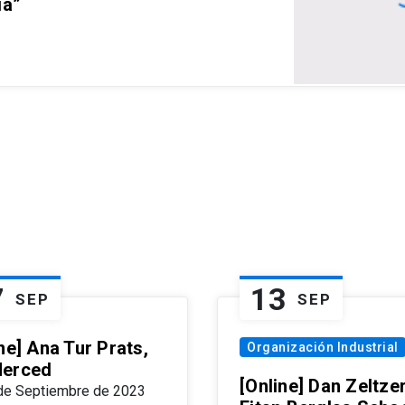
ia”
7
13
SEP
SEP
ne] Ana Tur Prats,
Organización Industrial
erced
[Online] Dan Zeltzer
de Septiembre de 2023