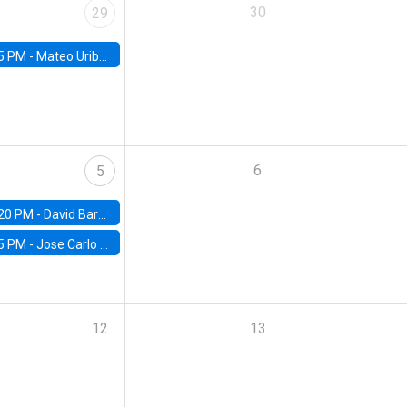
30
29
5 PM -
Mateo Uribe-Castro, Universidad de los Andes (Colombia)
6
5
20 PM -
David Bardey, Universidad de los Andes - CEDE
5 PM -
Jose Carlo Bermudez, UC (ME) & World Bank
12
13