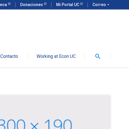
teca
Donaciones
Mi Portal UC
Correo
arrow_drop_down
search
Contacto
Working at Econ UC