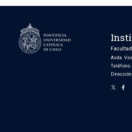
Inst
Facultad
Avda. Vic
Teléfono
Direcció