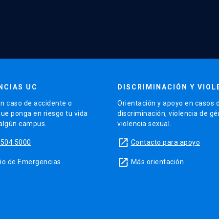
NCIAS UC
DISCRIMINACIÓN Y VIOL
n caso de accidente o
Orientación y apoyo en casos 
que ponga en riesgo tu vida
discriminación, violencia de g
 algún campus.
violencia sexual.
launch
5504 5000
Contacto para apoyo
launch
sitio de Emergencias
Más orientación