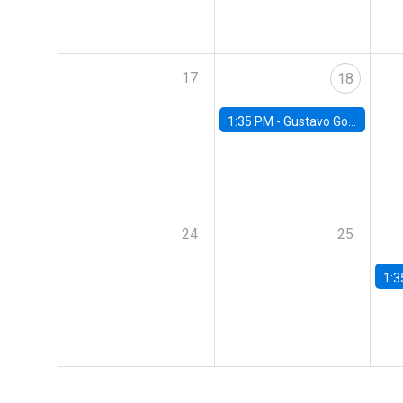
17
18
1:35 PM -
Gustavo González, Banco Central de Chile
24
25
1:3