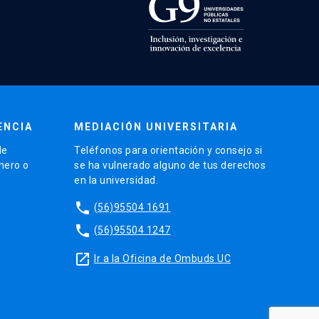
ENCIA
MEDIACIÓN UNIVERSITARIA
de
Teléfonos para orientación y consejo si
énero o
se ha vulnerado alguno de tus derechos
en la universidad.
phone
(56)95504 1691
phone
(56)95504 1247
launch
Ir a la Oficina de Ombuds UC