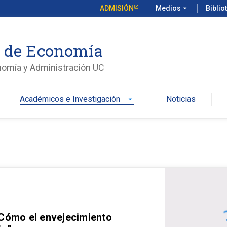
ADMISIÓN
Medios
arrow_drop_down
Biblio
o de Economía
nomía y Administración UC
Académicos e Investigación
Noticias
arrow_drop_down
 Cómo el envejecimiento