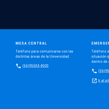
MESA CENTRAL
EMERGE
Teléfono para comunicarse con las
Teléfono e
distintas áreas de la Universidad.
situación 
dentro de
phone
(56)95504 4000
phone
(56)9
launch
Ir al 