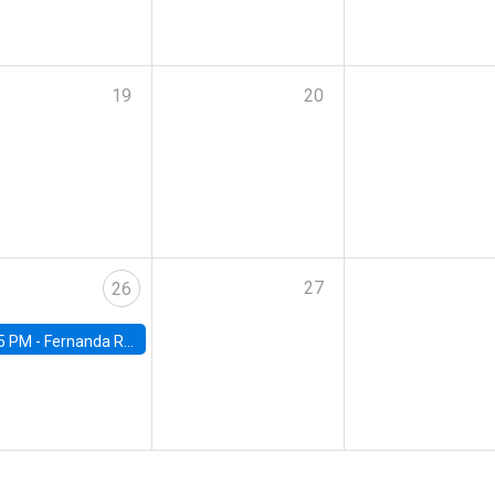
19
20
27
26
5 PM -
Fernanda Rojas Ampuero, University of Wisconsin-Madison