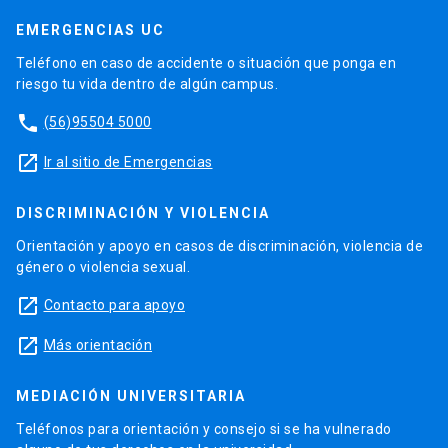
EMERGENCIAS UC
Teléfono en caso de accidente o situación que ponga en
riesgo tu vida dentro de algún campus.
phone
(56)95504 5000
launch
Ir al sitio de Emergencias
DISCRIMINACIÓN Y VIOLENCIA
Orientación y apoyo en casos de discriminación, violencia de
género o violencia sexual.
launch
Contacto para apoyo
launch
Más orientación
MEDIACIÓN UNIVERSITARIA
Teléfonos para orientación y consejo si se ha vulnerado