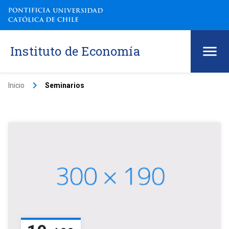
Instituto de Economía
keyboard_arrow_right
Inicio
Seminarios