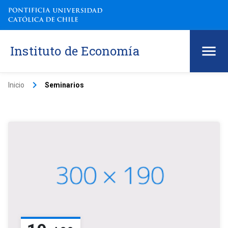
Instituto de Economía
keyboard_arrow_right
Inicio
Seminarios