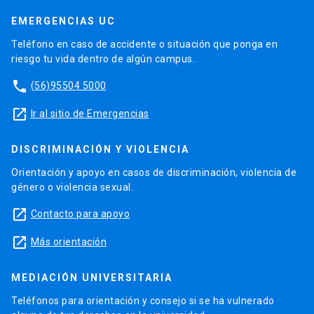
EMERGENCIAS UC
Teléfono en caso de accidente o situación que ponga en
riesgo tu vida dentro de algún campus.
phone
(56)95504 5000
launch
Ir al sitio de Emergencias
DISCRIMINACIÓN Y VIOLENCIA
Orientación y apoyo en casos de discriminación, violencia de
género o violencia sexual.
launch
Contacto para apoyo
launch
Más orientación
MEDIACIÓN UNIVERSITARIA
Teléfonos para orientación y consejo si se ha vulnerado