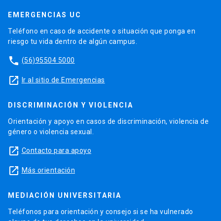
EMERGENCIAS UC
Teléfono en caso de accidente o situación que ponga en
riesgo tu vida dentro de algún campus.
phone
(56)95504 5000
launch
Ir al sitio de Emergencias
DISCRIMINACIÓN Y VIOLENCIA
Orientación y apoyo en casos de discriminación, violencia de
género o violencia sexual.
launch
Contacto para apoyo
launch
Más orientación
MEDIACIÓN UNIVERSITARIA
Teléfonos para orientación y consejo si se ha vulnerado