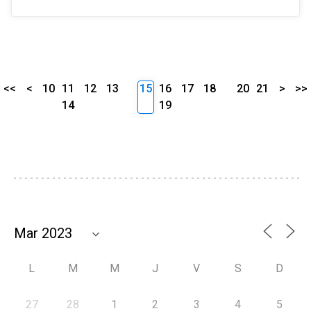
<<
<
10
11
12
13
15
16
17
18
20
21
>
>>
14
19
L
M
M
J
V
S
D
27
28
1
2
3
4
5