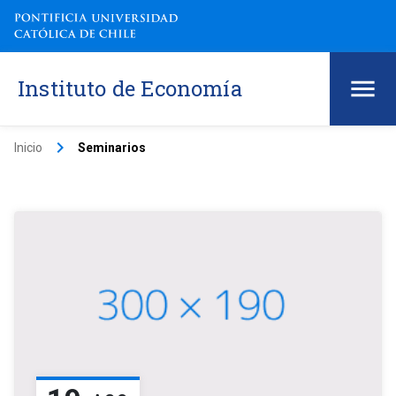
Instituto de Economía
keyboard_arrow_right
Inicio
Seminarios