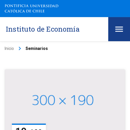
Instituto de Economía
keyboard_arrow_right
Inicio
Seminarios