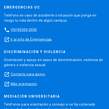
EMERGENCIAS UC
Teléfono en caso de accidente o situación que ponga en
riesgo tu vida dentro de algún campus.
phone
(56)95504 5000
launch
Ir al sitio de Emergencias
DISCRIMINACIÓN Y VIOLENCIA
Orientación y apoyo en casos de discriminación, violencia de
género o violencia sexual.
launch
Contacto para apoyo
launch
Más orientación
MEDIACIÓN UNIVERSITARIA
Teléfonos para orientación y consejo si se ha vulnerado